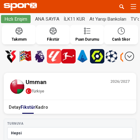
ANA SAYFA
İLK11 KUR
At Yarışı Bankoları
TV'
Hızlı Erişim
Takımım
Fikstür
Puan Durumu
Canlı Skor
Umman
2026/2027
Türkiye
Detay
Fikstür
Kadro
TURNUVA