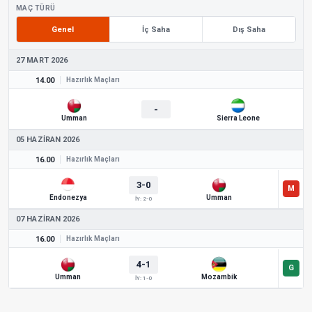
MAÇ TÜRÜ
Genel
İç Saha
Dış Saha
27 MART 2026
14.00
Hazırlık Maçları
-
Umman
Sierra Leone
05 HAZIRAN 2026
16.00
Hazırlık Maçları
3-0
Endonezya
Umman
İY: 2-0
07 HAZIRAN 2026
16.00
Hazırlık Maçları
4-1
Umman
Mozambik
İY: 1-0