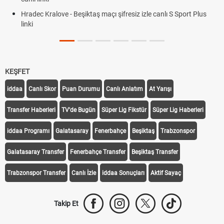
Hradec Kralove - Beşiktaş maçı şifresiz izle canlı S Sport Plus
linki
KEŞFET
iddaa
Canlı Skor
Puan Durumu
Canlı Anlatım
At Yarışı
Transfer Haberleri
TV'de Bugün
Süper Lig Fikstür
Süper Lig Haberleri
iddaa Programı
Galatasaray
Fenerbahçe
Beşiktaş
Trabzonspor
Galatasaray Transfer
Fenerbahçe Transfer
Beşiktaş Transfer
Trabzonspor Transfer
Canlı İzle
iddaa Sonuçları
Aktif Sayaç
Takip Et