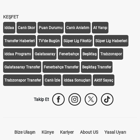
KEŞFET
iddaa
Canlı Skor
Puan Durumu
Canlı Anlatım
At Yarışı
Transfer Haberleri
TV'de Bugün
Süper Lig Fikstür
Süper Lig Haberleri
iddaa Programı
Galatasaray
Fenerbahçe
Beşiktaş
Trabzonspor
Galatasaray Transfer
Fenerbahçe Transfer
Beşiktaş Transfer
Trabzonspor Transfer
Canlı İzle
iddaa Sonuçları
Aktif Sayaç
Takip Et
Bize Ulaşın
Künye
Kariyer
About US
Yasal Uyarı