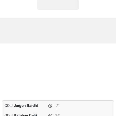
GOL!
Jurgen Bardhi
3'
GOL!
Batuhan Celik
24'