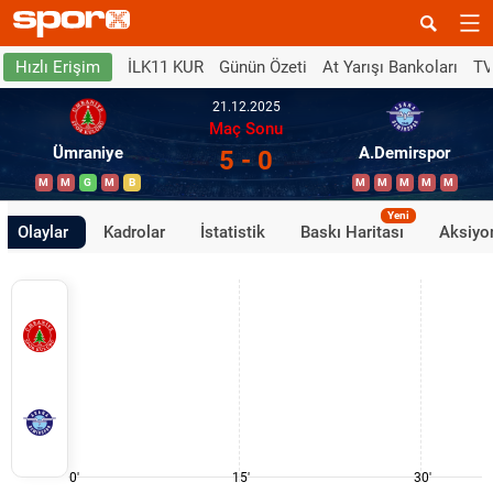
İLK11 KUR
Günün Özeti
At Yarışı Bankoları
TV
Hızlı Erişim
21.12.2025
Maç Sonu
Ümraniye
A.Demirspor
5 - 0
M
M
G
M
B
M
M
M
M
M
Yeni
Olaylar
Kadrolar
İstatistik
Baskı Haritası
Aksiyon
0'
15'
30'