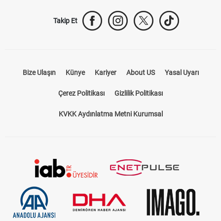
Takip Et
Bize Ulaşın
Künye
Kariyer
About US
Yasal Uyarı
Çerez Politikası
Gizlilik Politikası
KVKK Aydınlatma Metni Kurumsal