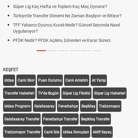
Süper Lig Kaç Hafta ve Toplam Kaç Maç Oynanır?
Türkiye'de Transfer Dönemi Ne Zaman Başlıyor ve Bitiyor?
TFF Yabancı Oyuncu Kuralı Nedir? Güncel Sezonda Nasıl
Uygulanıyor?
PFDK Nedir? PFDK Açılımı, Görevleri ve Karar Süreci
KEŞFET
iddaa
Canlı Skor
Puan Durumu
Canlı Anlatım
At Yarışı
Transfer Haberleri
TV'de Bugün
Süper Lig Fikstür
Süper Lig Haberleri
iddaa Programı
Galatasaray
Fenerbahçe
Beşiktaş
Trabzonspor
Galatasaray Transfer
Fenerbahçe Transfer
Beşiktaş Transfer
Trabzonspor Transfer
Canlı İzle
iddaa Sonuçları
Aktif Sayaç