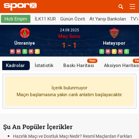
İLK11 KUR
Günün Özeti
At Yarışı Bankoları
TV'
Hızlı Erişim
24.08.2025
Maç Sonu
Ümraniye
Hatayspor
1 - 1
M
M
G
M
B
G
M
B
M
G
Yeni
Ye
Kadrolar
İstatistik
Baskı Haritası
Aksiyon Haritas
İçerik bulunmuyor
Maçın başlamasına yakın canlı anlatım başlayacaktır.
Şu An Popüler İçerikler
Hazırlık Maçı ve Dostluk Maçı Nedir? Resmî Maçlardan Farkları