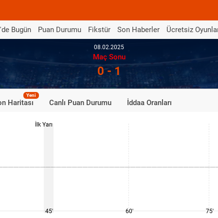
'de Bugün
Puan Durumu
Fikstür
Son Haberler
Ücretsiz Oyunla
08.02.2025
Maç Sonu
0 - 1
Yeni
n Haritası
Canlı Puan Durumu
İddaa Oranları
İlk Yarı
45'
60'
75'