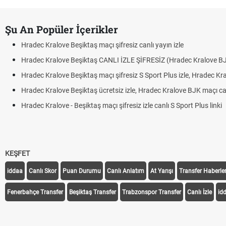
Şu An Popüler İçerikler
Hradec Kralove Beşiktaş maçı şifresiz canlı yayın izle
Hradec Kralove Beşiktaş CANLI İZLE ŞİFRESİZ (Hradec Kralove B
Hradec Kralove Beşiktaş maçı şifresiz S Sport Plus izle, Hradec Kr
Hradec Kralove Beşiktaş ücretsiz izle, Hradec Kralove BJK maçı canl
Hradec Kralove - Beşiktaş maçı şifresiz izle canlı S Sport Plus linki
KEŞFET
iddaa
Canlı Skor
Puan Durumu
Canlı Anlatım
At Yarışı
Transfer Haberler
Fenerbahçe Transfer
Beşiktaş Transfer
Trabzonspor Transfer
Canlı İzle
id