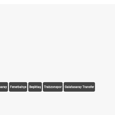
saray
Fenerbahçe
Beşiktaş
Trabzonspor
Galatasaray Transfer