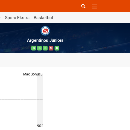
r
Sporx Ekstra
Basketbol
Argentinos Juniors
G
G
G
M
G
Maç Sonucu
90 '