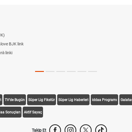
JK)
alove BJK link
ı linki
i
TV'de Bugün
Süper Lig Fikstür
Süper Lig Haberleri
iddaa Programı
Galata
daa Sonuçları
Aktif Sayaç
Takip Et