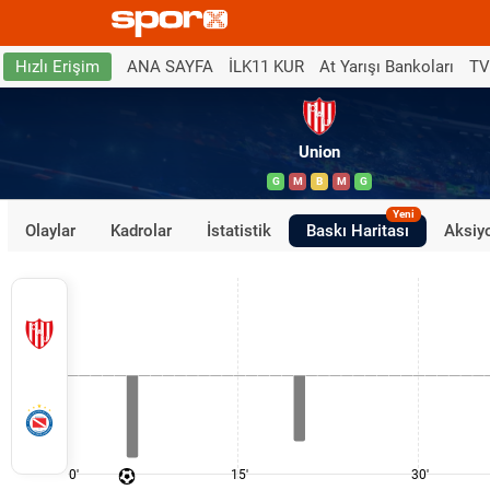
ANA SAYFA
İLK11 KUR
At Yarışı Bankoları
TV
Hızlı Erişim
Union
G
M
B
M
G
Yeni
Olaylar
Kadrolar
İstatistik
Baskı Haritası
Aksiyo
0'
15'
30'