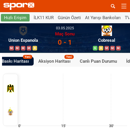
İLK11 KUR
Günün Özeti
At Yarışı Bankoları
TV
Hızlı Erişim
03.05.2025
Maç Sonu
Union Espanola
Cobresal
0 - 1
M
M
M
M
B
G
B
M
M
M
Yeni
Yeni
Baskı Haritası
Aksiyon Haritası
Canlı Puan Durumu
İ
0'
15'
30'