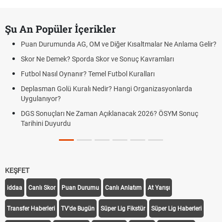
Şu An Popüler İçerikler
Puan Durumunda AG, OM ve Diğer Kısaltmalar Ne Anlama Gelir?
Skor Ne Demek? Sporda Skor ve Sonuç Kavramları
Futbol Nasıl Oynanır? Temel Futbol Kuralları
Deplasman Golü Kuralı Nedir? Hangi Organizasyonlarda
Uygulanıyor?
DGS Sonuçları Ne Zaman Açıklanacak 2026? ÖSYM Sonuç
Tarihini Duyurdu
KEŞFET
iddaa
Canlı Skor
Puan Durumu
Canlı Anlatım
At Yarışı
Transfer Haberleri
TV'de Bugün
Süper Lig Fikstür
Süper Lig Haberleri