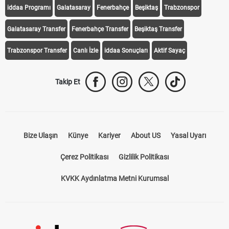
iddaa Programı
Galatasaray
Fenerbahçe
Beşiktaş
Trabzonspor
Galatasaray Transfer
Fenerbahçe Transfer
Beşiktaş Transfer
Trabzonspor Transfer
Canlı İzle
iddaa Sonuçları
Aktif Sayaç
Takip Et
Bize Ulaşın
Künye
Kariyer
About US
Yasal Uyarı
Çerez Politikası
Gizlilik Politikası
KVKK Aydınlatma Metni Kurumsal