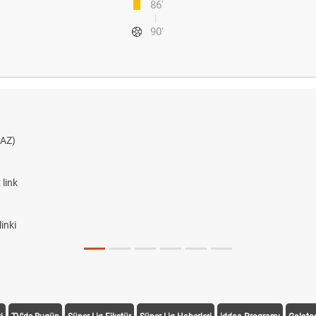
86'
90'
AZ)
link
inki