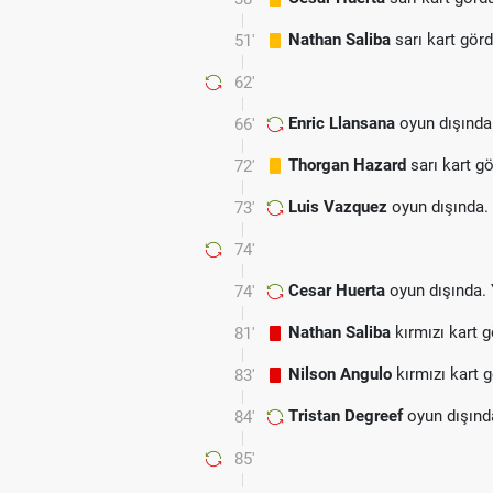
Nathan Saliba
sarı kart gör
51'
62'
Enric Llansana
oyun dışında
66'
Thorgan Hazard
sarı kart g
72'
Luis Vazquez
oyun dışında.
73'
74'
Cesar Huerta
oyun dışında.
74'
Nathan Saliba
kırmızı kart g
81'
Nilson Angulo
kırmızı kart 
83'
Tristan Degreef
oyun dışınd
84'
85'