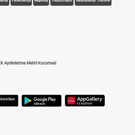
saray
Fenerbahçe
Beşiktaş
Trabzonspor
Galatasaray Transfer
K Aydınlatma Metni Kurumsal