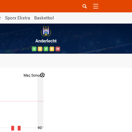
r
Sporx Ekstra
Basketbol
Anderlecht
G
B
G
B
M
Maç Sonucu
90 '