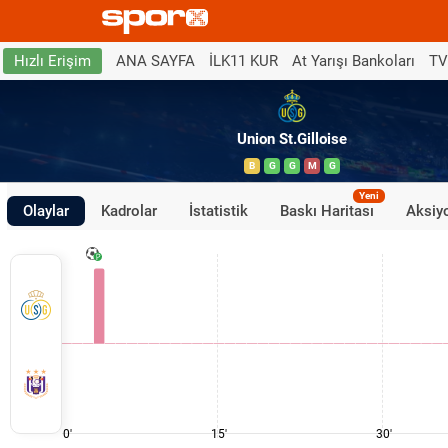
ANA SAYFA
İLK11 KUR
At Yarışı Bankoları
TV
Hızlı Erişim
Union St.Gilloise
B
G
G
M
G
Yeni
Olaylar
Kadrolar
İstatistik
Baskı Haritası
Aksiyo
0'
15'
30'