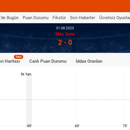
'de Bugün
Puan Durumu
Fikstür
Son Haberler
Ücretsiz Oyunla
31.08.2025
Maç Sonu
2 - 0
Yeni
n Haritası
Canlı Puan Durumu
İddaa Oranları
İlk Yarı
45'
60'
75'