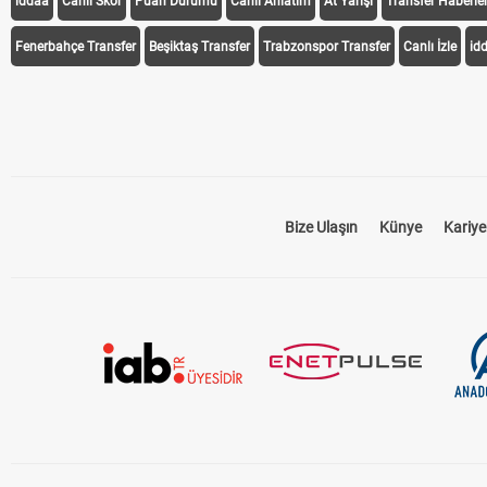
iddaa
Canlı Skor
Puan Durumu
Canlı Anlatım
At Yarışı
Transfer Haberler
Fenerbahçe Transfer
Beşiktaş Transfer
Trabzonspor Transfer
Canlı İzle
id
Bize Ulaşın
Künye
Kariye