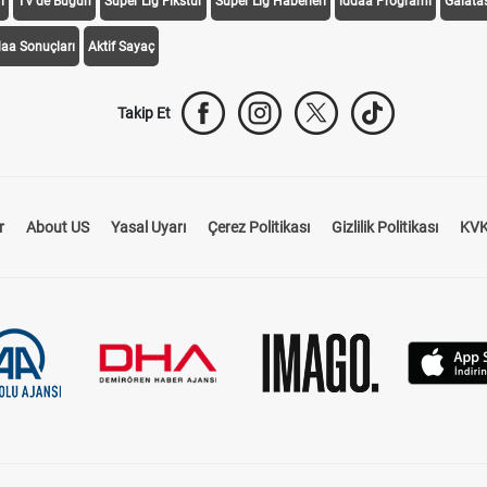
i
TV'de Bugün
Süper Lig Fikstür
Süper Lig Haberleri
iddaa Programı
Galata
daa Sonuçları
Aktif Sayaç
Takip Et
r
About US
Yasal Uyarı
Çerez Politikası
Gizlilik Politikası
KVK