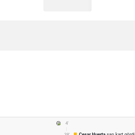
4'
Cesar Huerta
sarı kart görd
38'