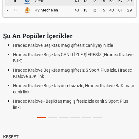
-
Gent
40
13
12
15
53
57
29
5
-
KV Mechelen
40
13
12
15
48
61
29
6
Şu An Popüler İçerikler
Hradec Kralove Beşiktaş maçı şifresiz canlı yayın izle
Hradec Kralove Beşiktaş CANLI İZLE ŞİFRESİZ (Hradec Kralove
BJK)
Hradec Kralove Beşiktaş maçı şifresiz S Sport Plus izle, Hradec
Kralove BJK link
Hradec Kralove Beşiktaş ücretsiz izle, Hradec Kralove BJK maçı
canlı linki
Hradec Kralove - Beşiktaş maçı şifresiz izle canlı S Sport Plus
linki
KEŞFET