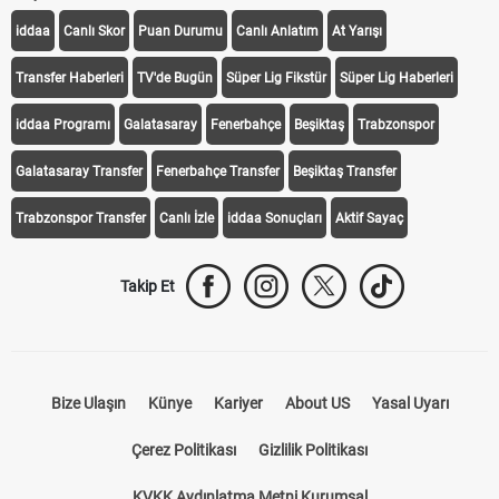
iddaa
Canlı Skor
Puan Durumu
Canlı Anlatım
At Yarışı
Transfer Haberleri
TV'de Bugün
Süper Lig Fikstür
Süper Lig Haberleri
iddaa Programı
Galatasaray
Fenerbahçe
Beşiktaş
Trabzonspor
Galatasaray Transfer
Fenerbahçe Transfer
Beşiktaş Transfer
Trabzonspor Transfer
Canlı İzle
iddaa Sonuçları
Aktif Sayaç
Takip Et
Bize Ulaşın
Künye
Kariyer
About US
Yasal Uyarı
Çerez Politikası
Gizlilik Politikası
KVKK Aydınlatma Metni Kurumsal