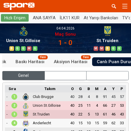
ANA SAYFA
İLK11 KUR
At Yarışı Bankoları
TV'
Hızlı Erişim
04.04.2026
Maç Sonu
Union St.Gilloise
St.Truiden
1 - 0
B
G
G
M
G
M
M
B
G
G
Yeni
Yeni
stik
Baskı Haritası
Aksiyon Haritası
Canlı Puan Dur
Genel
İç Saha
Dış Saha
Sıra
Takım
O
G
B
M
A
Y
P
-
Club Brugge
40
28
4
8
91
45
57
1
-
Union St.Gilloise
40
25
11
4
66
27
53
2
-
St.Truiden
40
22
5
13
61
46
43
3
-
Anderlecht
40
15
10
15
59
62
33
4