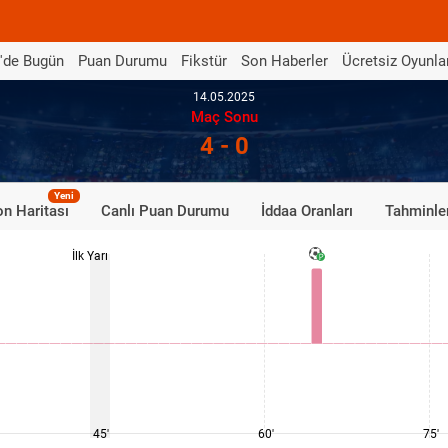
'de Bugün
Puan Durumu
Fikstür
Son Haberler
Ücretsiz Oyunla
14.05.2025
Maç Sonu
4 - 0
Yeni
n Haritası
Canlı Puan Durumu
İddaa Oranları
Tahminle
İlk Yarı
45'
60'
75'