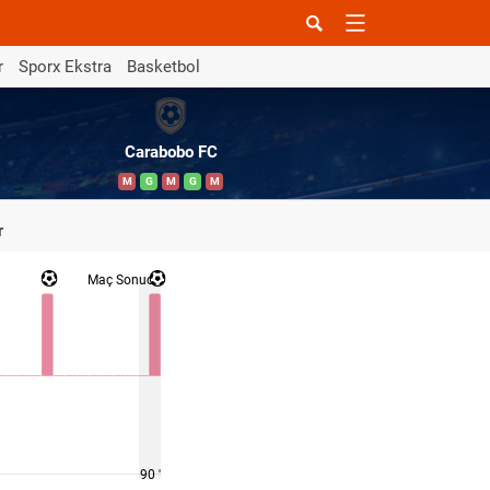
r
Sporx Ekstra
Basketbol
Carabobo FC
M
G
M
G
M
r
Maç Sonucu
90 '