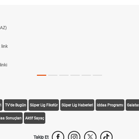
AZ)
link
inki
i
TV'de Bugün
Süper Lig Fikstür
Süper Lig Haberleri
iddaa Programı
Galata
daa Sonuçları
Aktif Sayaç
Takip Et