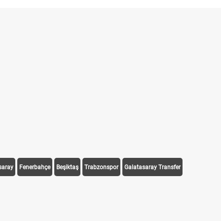
saray
Fenerbahçe
Beşiktaş
Trabzonspor
Galatasaray Transfer