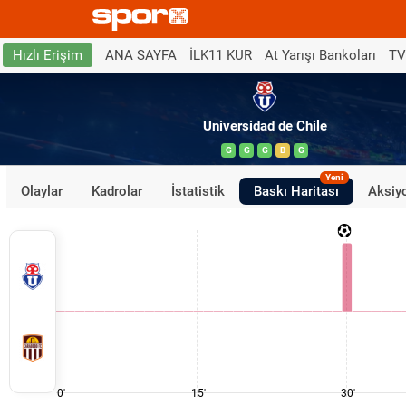
ANA SAYFA
İLK11 KUR
At Yarışı Bankoları
TV
Hızlı Erişim
Universidad de Chile
G
G
G
B
G
Yeni
Olaylar
Kadrolar
İstatistik
Baskı Haritası
Aksiyo
0'
15'
30'