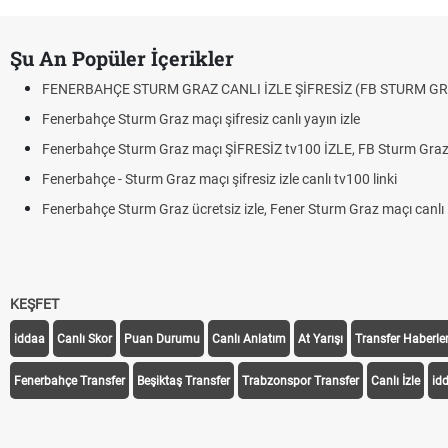
Şu An Popüler İçerikler
FENERBAHÇE STURM GRAZ CANLI İZLE ŞİFRESİZ (FB STURM GR
Fenerbahçe Sturm Graz maçı şifresiz canlı yayın izle
Fenerbahçe Sturm Graz maçı ŞİFRESİZ tv100 İZLE, FB Sturm Graz 
Fenerbahçe - Sturm Graz maçı şifresiz izle canlı tv100 linki
Fenerbahçe Sturm Graz ücretsiz izle, Fener Sturm Graz maçı canlı l
KEŞFET
iddaa
Canlı Skor
Puan Durumu
Canlı Anlatım
At Yarışı
Transfer Haberler
Fenerbahçe Transfer
Beşiktaş Transfer
Trabzonspor Transfer
Canlı İzle
id