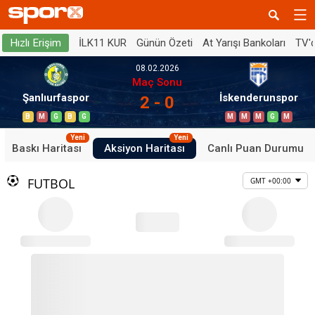
İLK11 KUR
Günün Özeti
At Yarışı Bankoları
TV'
Hızlı Erişim
08.02.2026
Maç Sonu
Şanlıurfaspor
İskenderunspor
2 - 0
B
M
G
B
G
M
M
M
G
M
Yeni
Yeni
Baskı Haritası
Aksiyon Haritası
Canlı Puan Durumu
FUTBOL
GMT +00:00