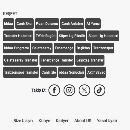
KEŞFET
iddaa
Canlı Skor
Puan Durumu
Canlı Anlatım
At Yarışı
Transfer Haberleri
TV'de Bugün
Süper Lig Fikstür
Süper Lig Haberleri
iddaa Programı
Galatasaray
Fenerbahçe
Beşiktaş
Trabzonspor
Galatasaray Transfer
Fenerbahçe Transfer
Beşiktaş Transfer
Trabzonspor Transfer
Canlı İzle
iddaa Sonuçları
Aktif Sayaç
Takip Et
Bize Ulaşın
Künye
Kariyer
About US
Yasal Uyarı