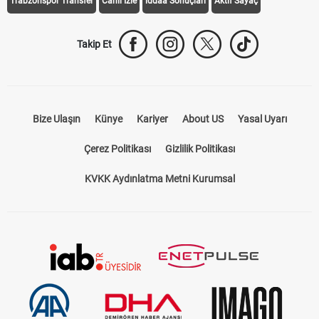
Trabzonspor Transfer
Canlı İzle
iddaa Sonuçları
Aktif Sayaç
Takip Et
Bize Ulaşın
Künye
Kariyer
About US
Yasal Uyarı
Çerez Politikası
Gizlilik Politikası
KVKK Aydınlatma Metni Kurumsal