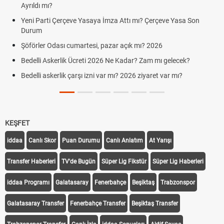
Ayrıldı mı?
Yeni Parti Çerçeve Yasaya İmza Attı mı? Çerçeve Yasa Son
Durum
Şöförler Odası cumartesi, pazar açık mı? 2026
Bedelli Askerlik Ücreti 2026 Ne Kadar? Zam mı gelecek?
Bedelli askerlik çarşı izni var mı? 2026 ziyaret var mı?
KEŞFET
iddaa
Canlı Skor
Puan Durumu
Canlı Anlatım
At Yarışı
Transfer Haberleri
TV'de Bugün
Süper Lig Fikstür
Süper Lig Haberleri
iddaa Programı
Galatasaray
Fenerbahçe
Beşiktaş
Trabzonspor
Galatasaray Transfer
Fenerbahçe Transfer
Beşiktaş Transfer