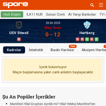
İLK11 KUR
Günün Özeti
At Yarışı Bankoları
TV'
Hızlı Erişim
28.06.2025
Maç Sonu
USV Stiwoll
Hartberg
0 - 12
M
M
M
G
M
G
Yeni
Kadrolar
İstatistik
Baskı Haritası
Aksiyon Harita
İçerik bulunmuyor
Maçın başlamasına yakın canlı anlatım başlayacaktır.
Şu An Popüler İçerikler
Manifest Hilal Gruptan Ayrıldı mı? Hilal Yelekçi Manifest'ten