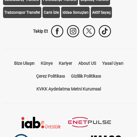
Trabzonspor Transfer
Canlı İzle
iddaa Sonuçları
Aktif Sayaç
Takip Et
Bize Ulaşın
Künye
Kariyer
About US
Yasal Uyarı
Çerez Politikası
Gizlilik Politikası
KVKK Aydınlatma Metni Kurumsal