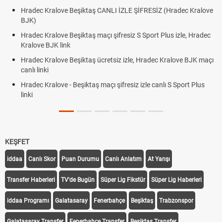
Hradec Kralove Beşiktaş CANLI İZLE ŞİFRESİZ (Hradec Kralove
BJK)
Hradec Kralove Beşiktaş maçı şifresiz S Sport Plus izle, Hradec
Kralove BJK link
Hradec Kralove Beşiktaş ücretsiz izle, Hradec Kralove BJK maçı
canlı linki
Hradec Kralove - Beşiktaş maçı şifresiz izle canlı S Sport Plus
linki
KEŞFET
iddaa
Canlı Skor
Puan Durumu
Canlı Anlatım
At Yarışı
Transfer Haberleri
TV'de Bugün
Süper Lig Fikstür
Süper Lig Haberleri
iddaa Programı
Galatasaray
Fenerbahçe
Beşiktaş
Trabzonspor
Galatasaray Transfer
Fenerbahçe Transfer
Beşiktaş Transfer