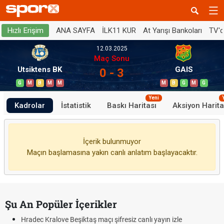
ANA SAYFA
İLK11 KUR
At Yarışı Bankoları
TV'
Hızlı Erişim
12.03.2025
Maç Sonu
Utsiktens BK
GAIS
0 - 3
G
M
B
M
M
M
B
G
M
G
Yeni
Kadrolar
İstatistik
Baskı Haritası
Aksiyon Harita
İçerik bulunmuyor
Maçın başlamasına yakın canlı anlatım başlayacaktır.
Şu An Popüler İçerikler
Hradec Kralove Beşiktaş maçı şifresiz canlı yayın izle