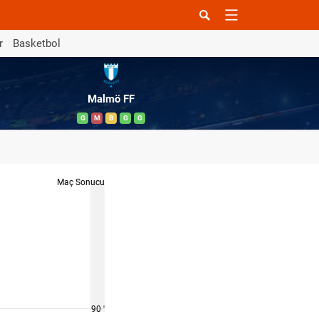
r
Basketbol
Malmö FF
G
M
B
G
G
Maç Sonucu
90 '