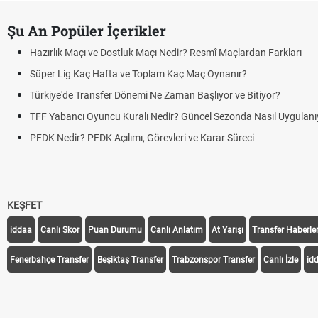
Şu An Popüler İçerikler
r? Resmî Maçlardan Farkları
ç Maç Oynanır?
n Başlıyor ve Bitiyor?
 Güncel Sezonda Nasıl Uygulanıyor?
i ve Karar Süreci
KEŞFET
iddaa
Canlı Skor
Puan Durumu
Canlı Anlatım
At Yarışı
Transfer Haberler
Fenerbahçe Transfer
Beşiktaş Transfer
Trabzonspor Transfer
Canlı İzle
id