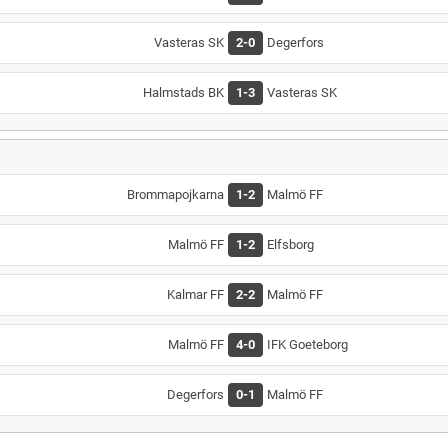
Vasteras SK
2-0
Degerfors
Halmstads BK
1-3
Vasteras SK
Brommapojkarna
1-2
Malmö FF
Malmö FF
1-2
Elfsborg
Kalmar FF
2-2
Malmö FF
Malmö FF
4-0
IFK Goeteborg
Degerfors
0-1
Malmö FF