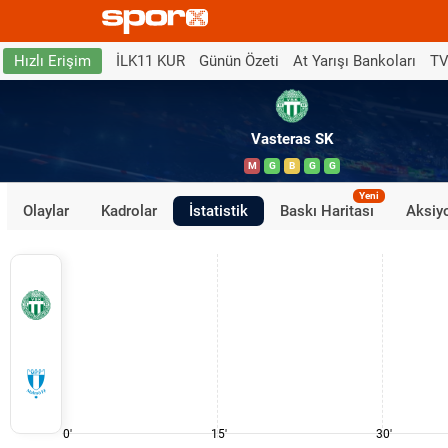
İLK11 KUR
Günün Özeti
At Yarışı Bankoları
TV
Hızlı Erişim
Vasteras SK
M
G
B
G
G
Yeni
Olaylar
Kadrolar
İstatistik
Baskı Haritası
Aksiyo
0'
15'
30'