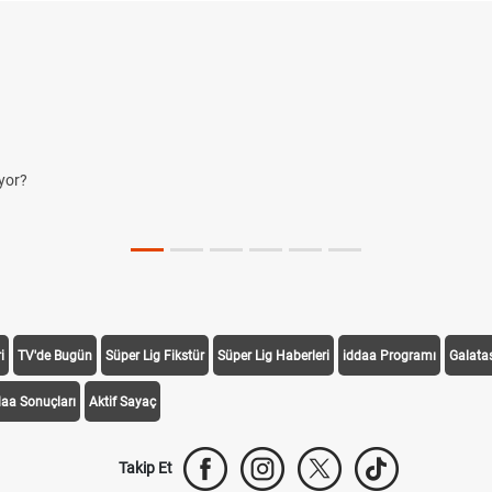
i
TV'de Bugün
Süper Lig Fikstür
Süper Lig Haberleri
iddaa Programı
Galata
daa Sonuçları
Aktif Sayaç
Takip Et