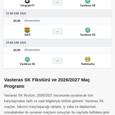
-
Oergryte FF
Vasteras SK
22 KASIM 2026
20.00
Allsvenskan
-
GAIS
Vasteras SK
29 KASIM 2026
20.00
Allsvenskan
-
Vasteras SK
Hammarby
Vasteras SK Fikstürü ve 2026/2027 Maç
Programı
Vasteras SK fikstürü, 2026/2027 sezonunda oynanacak tüm
karşılaşmaları tarih ve saat bilgileriyle birlikte gösterir. Vasteras SK
maçları, takımın karşılaşacağı rakipler, iç saha ve deplasman
müsabakaları ile oynanan maçların sonuçları bu sayfada haftalara göre