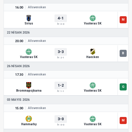
16.00
Allsvenskan
4-1
Sirius
Vasteras SK
İY: 3-0
22 NISAN 2026
20.00
Allsvenskan
3-3
Vasteras SK
Haecken
İY: 2-1
26 NISAN 2026
17.30
Allsvenskan
1-2
Brommapojkarna
Vasteras SK
İY: 1-1
03 MAYIS 2026
15.00
Allsvenskan
3-0
Hammarby
Vasteras SK
İY: 0-0