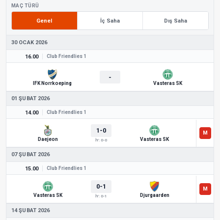
MAÇ TÜRÜ
Genel
İç Saha
Dış Saha
30 OCAK 2026
16.00
Club Friendlies 1
-
IFK Norrkoeping
Vasteras SK
01 ŞUBAT 2026
14.00
Club Friendlies 1
1-0
Daejeon
Vasteras SK
İY: 0-0
07 ŞUBAT 2026
15.00
Club Friendlies 1
0-1
Vasteras SK
Djurgaarden
İY: 0-1
14 ŞUBAT 2026