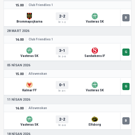
15.00
Club Friendlies 1
2-2
Brommapojkarna
Vasteras SK
İY: 1-2
28 MART 2026
16.00
Club Friendlies 1
3-1
Vasteras SK
Sandvikens IF
İY: 2-0
05 NISAN 2026
15.00
Allsvenskan
0-1
Kalmar FF
Vasteras SK
İY: 0-1
11 NISAN 2026
16.00
Allsvenskan
2-2
Vasteras SK
Elfsborg
İY: 0-0
18 NISAN 2026