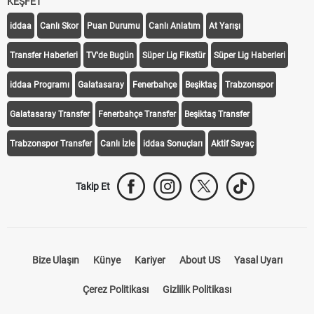
KEŞFET
iddaa
Canlı Skor
Puan Durumu
Canlı Anlatım
At Yarışı
Transfer Haberleri
TV'de Bugün
Süper Lig Fikstür
Süper Lig Haberleri
iddaa Programı
Galatasaray
Fenerbahçe
Beşiktaş
Trabzonspor
Galatasaray Transfer
Fenerbahçe Transfer
Beşiktaş Transfer
Trabzonspor Transfer
Canlı İzle
iddaa Sonuçları
Aktif Sayaç
Takip Et
Bize Ulaşın
Künye
Kariyer
About US
Yasal Uyarı
Çerez Politikası
Gizlilik Politikası