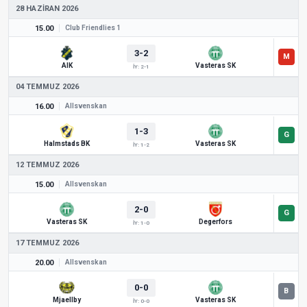
28 HAZIRAN 2026
15.00
Club Friendlies 1
3-2
AIK
Vasteras SK
İY: 2-1
04 TEMMUZ 2026
16.00
Allsvenskan
1-3
Halmstads BK
Vasteras SK
İY: 1-2
12 TEMMUZ 2026
15.00
Allsvenskan
2-0
Vasteras SK
Degerfors
İY: 1-0
17 TEMMUZ 2026
20.00
Allsvenskan
0-0
Mjaellby
Vasteras SK
İY: 0-0