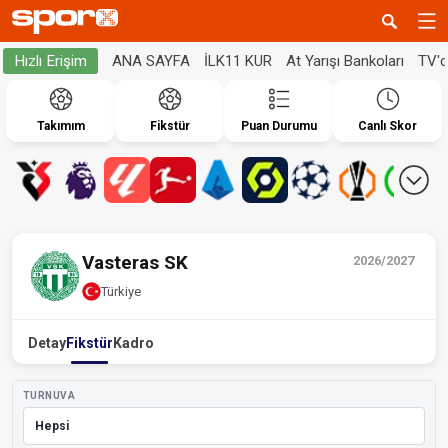
ANA SAYFA
İLK11 KUR
At Yarışı Bankoları
TV'
Hızlı Erişim
Takımım
Fikstür
Puan Durumu
Canlı Skor
Vasteras SK
2026/2027
Türkiye
Detay
Fikstür
Kadro
TURNUVA