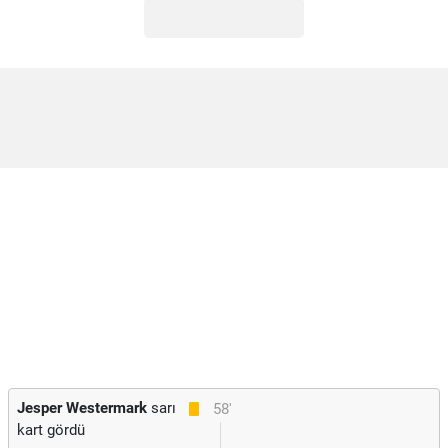
Jesper Westermark
sarı
58'
kart gördü