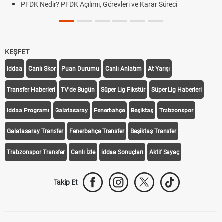
PFDK Nedir? PFDK Açılımı, Görevleri ve Karar Süreci
KEŞFET
iddaa
Canlı Skor
Puan Durumu
Canlı Anlatım
At Yarışı
Transfer Haberleri
TV'de Bugün
Süper Lig Fikstür
Süper Lig Haberleri
iddaa Programı
Galatasaray
Fenerbahçe
Beşiktaş
Trabzonspor
Galatasaray Transfer
Fenerbahçe Transfer
Beşiktaş Transfer
Trabzonspor Transfer
Canlı İzle
iddaa Sonuçları
Aktif Sayaç
Takip Et