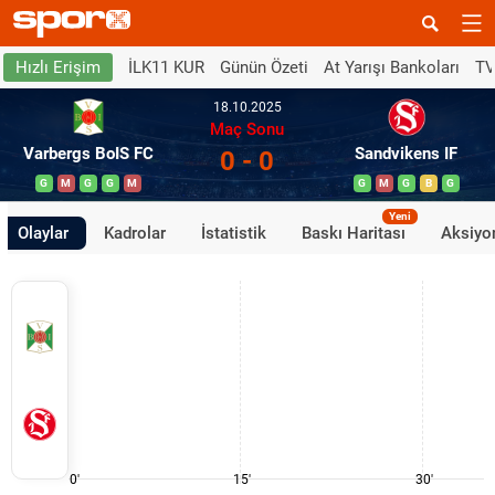
İLK11 KUR
Günün Özeti
At Yarışı Bankoları
TV
Hızlı Erişim
18.10.2025
Maç Sonu
Varbergs BoIS FC
Sandvikens IF
0 - 0
G
M
G
G
M
G
M
G
B
G
Yeni
Olaylar
Kadrolar
İstatistik
Baskı Haritası
Aksiyon
0'
15'
30'