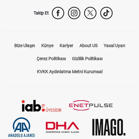
Takip Et
Bize Ulaşın
Künye
Kariyer
About US
Yasal Uyarı
Çerez Politikası
Gizlilik Politikası
KVKK Aydınlatma Metni Kurumsal