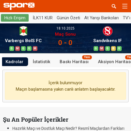
İLK11 KUR
Günün Özeti
At Yarışı Bankoları
TV'
Hızlı Erişim
18.10.2025
Maç Sonu
Varbergs BoIS FC
Sandvikens IF
0 - 0
G
M
G
G
M
G
M
G
B
G
Yeni
Ye
Kadrolar
İstatistik
Baskı Haritası
Aksiyon Haritas
İçerik bulunmuyor
Maçın başlamasına yakın canlı anlatım başlayacaktır.
Şu An Popüler İçerikler
Hazırlık Maçı ve Dostluk Maçı Nedir? Resmî Maçlardan Farkları