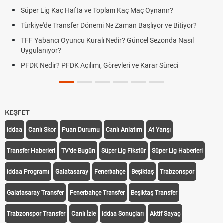
Süper Lig Kaç Hafta ve Toplam Kaç Maç Oynanır?
Türkiye'de Transfer Dönemi Ne Zaman Başlıyor ve Bitiyor?
TFF Yabancı Oyuncu Kuralı Nedir? Güncel Sezonda Nasıl
Uygulanıyor?
PFDK Nedir? PFDK Açılımı, Görevleri ve Karar Süreci
KEŞFET
iddaa
Canlı Skor
Puan Durumu
Canlı Anlatım
At Yarışı
Transfer Haberleri
TV'de Bugün
Süper Lig Fikstür
Süper Lig Haberleri
iddaa Programı
Galatasaray
Fenerbahçe
Beşiktaş
Trabzonspor
Galatasaray Transfer
Fenerbahçe Transfer
Beşiktaş Transfer
Trabzonspor Transfer
Canlı İzle
iddaa Sonuçları
Aktif Sayaç