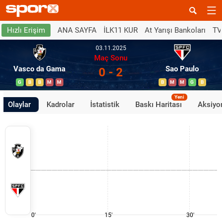
ANA SAYFA
İLK11 KUR
At Yarışı Bankoları
TV
Hızlı Erişim
03.11.2025
Maç Sonu
Vasco da Gama
Sao Paulo
0 - 2
G
B
B
M
M
B
M
M
G
B
Yeni
Olaylar
Kadrolar
İstatistik
Baskı Haritası
Aksiyon
0'
15'
30'