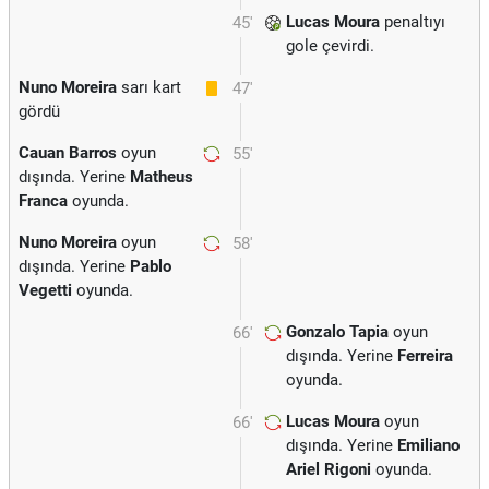
Lucas Moura
penaltıyı
45'
gole çevirdi.
Nuno Moreira
sarı kart
47'
gördü
Cauan Barros
oyun
55'
dışında. Yerine
Matheus
Franca
oyunda.
Nuno Moreira
oyun
58'
dışında. Yerine
Pablo
Vegetti
oyunda.
Gonzalo Tapia
oyun
66'
dışında. Yerine
Ferreira
oyunda.
Lucas Moura
oyun
66'
dışında. Yerine
Emiliano
Ariel Rigoni
oyunda.