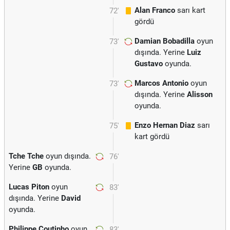
Alan Franco
sarı kart
72'
gördü
Damian Bobadilla
oyun
73'
dışında. Yerine
Luiz
Gustavo
oyunda.
Marcos Antonio
oyun
73'
dışında. Yerine
Alisson
oyunda.
Enzo Hernan Diaz
sarı
75'
kart gördü
Tche Tche
oyun dışında.
76'
Yerine
GB
oyunda.
Lucas Piton
oyun
83'
dışında. Yerine
David
oyunda.
Philippe Coutinho
oyun
83'