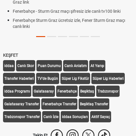
Graz link
Fenerbahçe - Sturm Graz maçı şifresiz izle canlı tv100 linki
Fenerbahçe Sturm Graz ücretsiz izle, Fener Sturm Graz maçı
canlı linki
KEŞFET
iddaa
Canlı Skor
Puan Durumu
Canlı Anlatım
At Yarışı
Transfer Haberleri
TV'de Bugün
Süper Lig Fikstür
Süper Lig Haberleri
iddaa Programı
Galatasaray
Fenerbahçe
Beşiktaş
Trabzonspor
Galatasaray Transfer
Fenerbahçe Transfer
Beşiktaş Transfer
Trabzonspor Transfer
Canlı İzle
iddaa Sonuçları
Aktif Sayaç
Takip Et