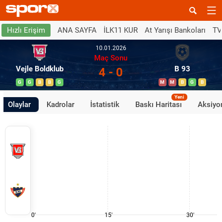
ANA SAYFA
İLK11 KUR
At Yarışı Bankoları
TV
Hızlı Erişim
10.01.2026
Maç Sonu
Vejle Boldklub
B 93
4 - 0
G
G
B
B
G
M
M
B
G
B
Yeni
Olaylar
Kadrolar
İstatistik
Baskı Haritası
Aksiyon
0'
15'
30'