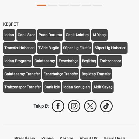
KEŞFET
iddaa
Canlı Skor
Puan Durumu
Canlı Anlatım
At Yarışı
Transfer Haberleri
TV'de Bugün
Süper Lig Fikstür
Süper Lig Haberleri
iddaa Programı
Galatasaray
Fenerbahçe
Beşiktaş
Trabzonspor
Galatasaray Transfer
Fenerbahçe Transfer
Beşiktaş Transfer
Trabzonspor Transfer
Canlı İzle
iddaa Sonuçları
Aktif Sayaç
Takip Et
Bize Ulaşın
Künye
Kariyer
About US
Yasal Uyarı