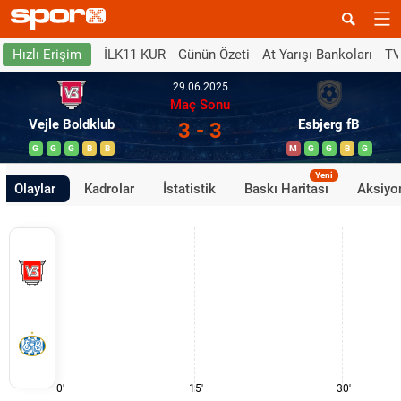
İLK11 KUR
Günün Özeti
At Yarışı Bankoları
TV
Hızlı Erişim
29.06.2025
Maç Sonu
Vejle Boldklub
Esbjerg fB
3 - 3
G
G
G
B
B
M
G
G
B
G
Yeni
Olaylar
Kadrolar
İstatistik
Baskı Haritası
Aksiyon
0'
15'
30'