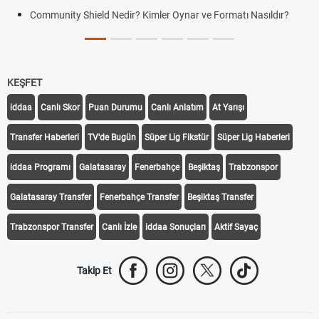
Community Shield Nedir? Kimler Oynar ve Formatı Nasıldır?
KEŞFET
iddaa
Canlı Skor
Puan Durumu
Canlı Anlatım
At Yarışı
Transfer Haberleri
TV'de Bugün
Süper Lig Fikstür
Süper Lig Haberleri
iddaa Programı
Galatasaray
Fenerbahçe
Beşiktaş
Trabzonspor
Galatasaray Transfer
Fenerbahçe Transfer
Beşiktaş Transfer
Trabzonspor Transfer
Canlı İzle
iddaa Sonuçları
Aktif Sayaç
Takip Et