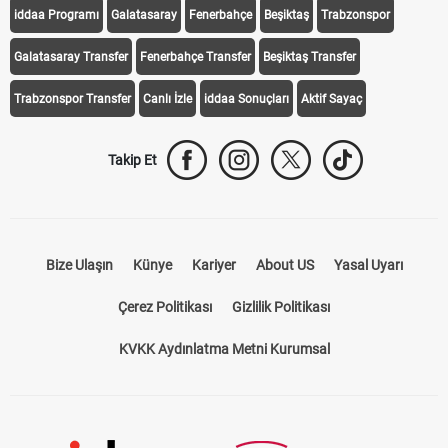
iddaa Programı
Galatasaray
Fenerbahçe
Beşiktaş
Trabzonspor
Galatasaray Transfer
Fenerbahçe Transfer
Beşiktaş Transfer
Trabzonspor Transfer
Canlı İzle
iddaa Sonuçları
Aktif Sayaç
Takip Et
Bize Ulaşın
Künye
Kariyer
About US
Yasal Uyarı
Çerez Politikası
Gizlilik Politikası
KVKK Aydınlatma Metni Kurumsal