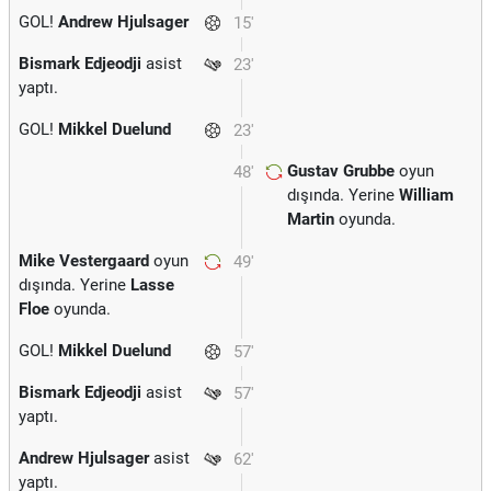
GOL!
Andrew Hjulsager
15'
Bismark Edjeodji
asist
23'
yaptı.
GOL!
Mikkel Duelund
23'
Gustav Grubbe
oyun
48'
dışında. Yerine
William
Martin
oyunda.
Mike Vestergaard
oyun
49'
dışında. Yerine
Lasse
Floe
oyunda.
GOL!
Mikkel Duelund
57'
Bismark Edjeodji
asist
57'
yaptı.
Andrew Hjulsager
asist
62'
yaptı.