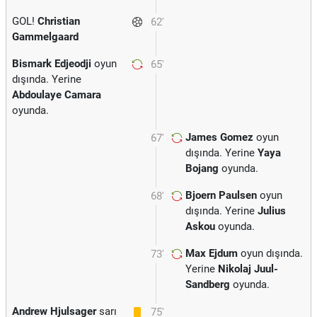
GOL!
Christian
62'
Gammelgaard
Bismark Edjeodji
oyun
65'
dışında. Yerine
Abdoulaye Camara
oyunda.
James Gomez
oyun
67'
dışında. Yerine
Yaya
Bojang
oyunda.
Bjoern Paulsen
oyun
68'
dışında. Yerine
Julius
Askou
oyunda.
Max Ejdum
oyun dışında.
73'
Yerine
Nikolaj Juul-
Sandberg
oyunda.
Andrew Hjulsager
sarı
75'