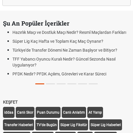
Şu An Popüler İçerikler
Hazırlık Maçı ve Dostluk Maçı Nedir? Resmî Maçlardan Farkları
Süper Lig Kaç Hafta ve Toplam Kaç Maç Oynanır?
Türkiye'de Transfer Dönemi Ne Zaman Başlıyor ve Bitiyor?
TFF Yabancı Oyuncu Kuralı Nedir? Güncel Sezonda Nasıl
Uygulanıyor?
PFDK Nedir? PFDK Açılımı, Görevleri ve Karar Süreci
KEŞFET
iddaa
Canlı Skor
Puan Durumu
Canlı Anlatım
At Yarışı
Transfer Haberleri
TV'de Bugün
Süper Lig Fikstür
Süper Lig Haberleri