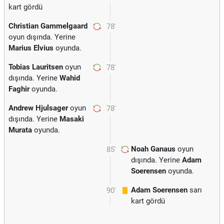
kart gördü
Christian Gammelgaard
78'
oyun dışında. Yerine
Marius Elvius
oyunda.
Tobias Lauritsen
oyun
78'
dışında. Yerine
Wahid
Faghir
oyunda.
Andrew Hjulsager
oyun
78'
dışında. Yerine
Masaki
Murata
oyunda.
Noah Ganaus
oyun
85'
dışında. Yerine
Adam
Soerensen
oyunda.
Adam Soerensen
sarı
90'
kart gördü