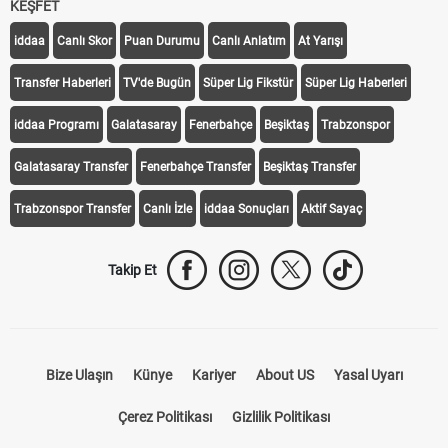
KEŞFET
iddaa
Canlı Skor
Puan Durumu
Canlı Anlatım
At Yarışı
Transfer Haberleri
TV'de Bugün
Süper Lig Fikstür
Süper Lig Haberleri
iddaa Programı
Galatasaray
Fenerbahçe
Beşiktaş
Trabzonspor
Galatasaray Transfer
Fenerbahçe Transfer
Beşiktaş Transfer
Trabzonspor Transfer
Canlı İzle
iddaa Sonuçları
Aktif Sayaç
Takip Et
Bize Ulaşın
Künye
Kariyer
About US
Yasal Uyarı
Çerez Politikası
Gizlilik Politikası