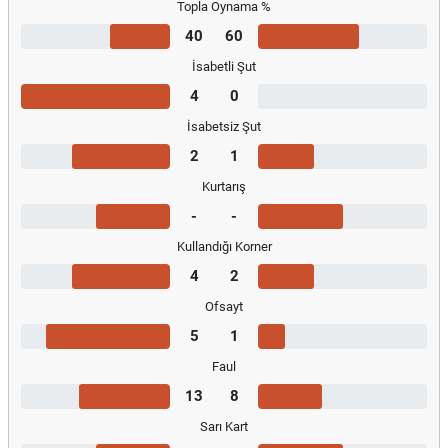
Topla Oynama %
40
60
İsabetli Şut
4
0
İsabetsiz Şut
2
1
Kurtarış
-
-
Kullandığı Korner
4
2
Ofsayt
5
1
Faul
13
8
Sarı Kart