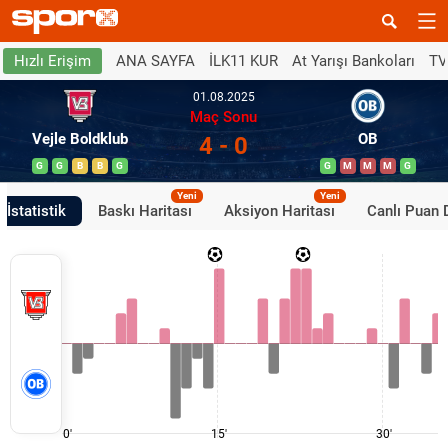
ANA SAYFA
İLK11 KUR
At Yarışı Bankoları
TV
Hızlı Erişim
01.08.2025
Maç Sonu
Vejle Boldklub
OB
4 - 0
G
G
B
B
G
G
M
M
M
G
Yeni
Yeni
İstatistik
Baskı Haritası
Aksiyon Haritası
Canlı Puan
0'
15'
30'