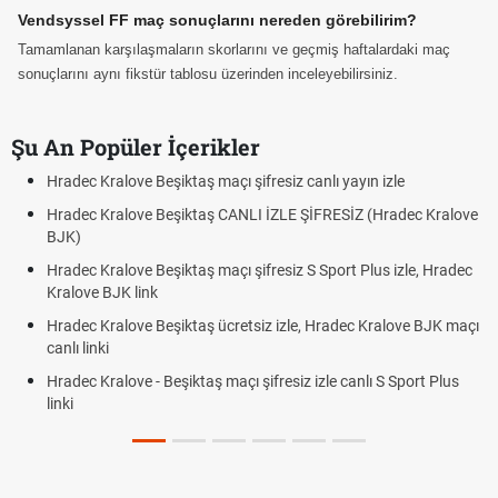
Vendsyssel FF maç sonuçlarını nereden görebilirim?
Tamamlanan karşılaşmaların skorlarını ve geçmiş haftalardaki maç
sonuçlarını aynı fikstür tablosu üzerinden inceleyebilirsiniz.
Şu An Popüler İçerikler
ec Kralove Beşiktaş maçı şifresiz canlı yayın izle
Hradec K
ec Kralove Beşiktaş CANLI İZLE ŞİFRESİZ (Hradec Kralove
Hradec 
)
BJK lin
ec Kralove Beşiktaş maçı şifresiz S Sport Plus izle, Hradec
Trivela 
ove BJK link
Röveşat
ec Kralove Beşiktaş ücretsiz izle, Hradec Kralove BJK maçı
Plonjon
 linki
ec Kralove - Beşiktaş maçı şifresiz izle canlı S Sport Plus