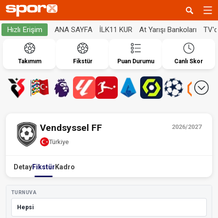
ANA SAYFA
İLK11 KUR
At Yarışı Bankoları
TV'
Hızlı Erişim
Takımım
Fikstür
Puan Durumu
Canlı Skor
Vendsyssel FF
2026/2027
Türkiye
Detay
Fikstür
Kadro
TURNUVA