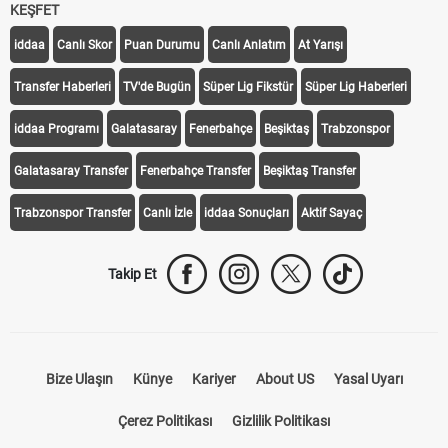
KEŞFET
iddaa
Canlı Skor
Puan Durumu
Canlı Anlatım
At Yarışı
Transfer Haberleri
TV'de Bugün
Süper Lig Fikstür
Süper Lig Haberleri
iddaa Programı
Galatasaray
Fenerbahçe
Beşiktaş
Trabzonspor
Galatasaray Transfer
Fenerbahçe Transfer
Beşiktaş Transfer
Trabzonspor Transfer
Canlı İzle
iddaa Sonuçları
Aktif Sayaç
Takip Et
Bize Ulaşın
Künye
Kariyer
About US
Yasal Uyarı
Çerez Politikası
Gizlilik Politikası