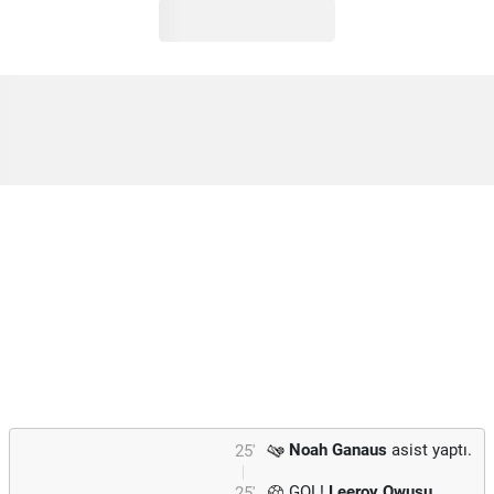
Noah Ganaus
asist yaptı.
25'
GOL!
Leeroy Owusu
25'