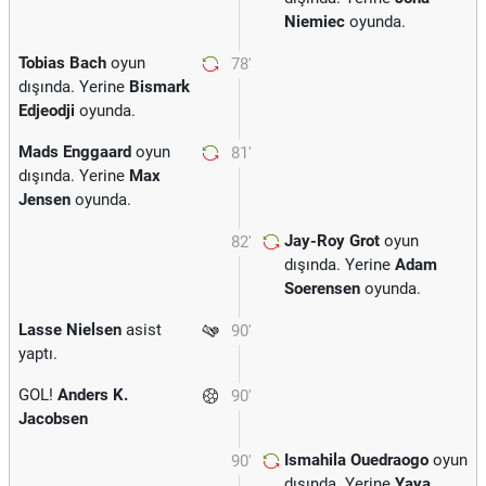
Niemiec
oyunda.
Tobias Bach
oyun
78'
dışında. Yerine
Bismark
Edjeodji
oyunda.
Mads Enggaard
oyun
81'
dışında. Yerine
Max
Jensen
oyunda.
Jay-Roy Grot
oyun
82'
dışında. Yerine
Adam
Soerensen
oyunda.
Lasse Nielsen
asist
90'
yaptı.
GOL!
Anders K.
90'
Jacobsen
Ismahila Ouedraogo
oyun
90'
dışında. Yerine
Yaya