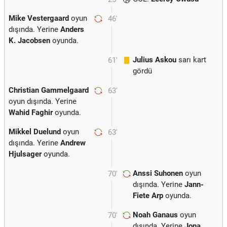
Mike Vestergaard
oyun
46'
dışında. Yerine
Anders
K. Jacobsen
oyunda.
Julius Askou
sarı kart
61'
gördü
Christian Gammelgaard
63'
oyun dışında. Yerine
Wahid Faghir
oyunda.
Mikkel Duelund
oyun
63'
dışında. Yerine
Andrew
Hjulsager
oyunda.
Anssi Suhonen
oyun
70'
dışında. Yerine
Jann-
Fiete Arp
oyunda.
Noah Ganaus
oyun
70'
dışında. Yerine
Jona