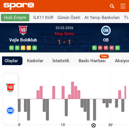
İLK11 KUR
Günün Özeti
At Yarışı Bankoları
TV
Hızlı Erişim
20.03.2026
Maç Sonu
Vejle Boldklub
OB
1 - 1
G
G
B
B
G
G
M
M
M
G
Yeni
Olaylar
Kadrolar
İstatistik
Baskı Haritası
Aksiyon
0'
15'
30'