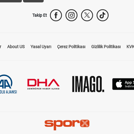
Takip Et
r
About US
Yasal Uyarı
Çerez Politikası
Gizlilik Politikası
KVK