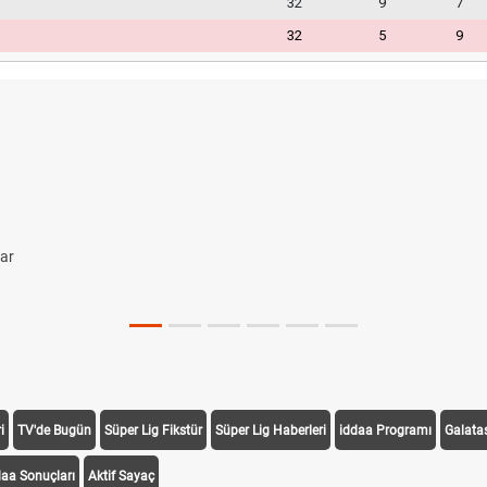
32
9
7
32
5
9
lar
i
TV'de Bugün
Süper Lig Fikstür
Süper Lig Haberleri
iddaa Programı
Galata
daa Sonuçları
Aktif Sayaç