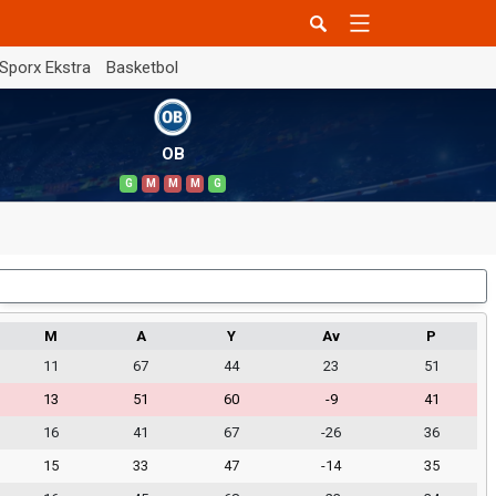
Sporx Ekstra
Basketbol
OB
G
M
M
M
G
Dış Saha
M
A
Y
Av
P
11
67
44
23
51
13
51
60
-9
41
16
41
67
-26
36
15
33
47
-14
35