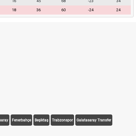
16
45
68
-23
34
18
36
60
-24
24
saray
Fenerbahçe
Beşiktaş
Trabzonspor
Galatasaray Transfer