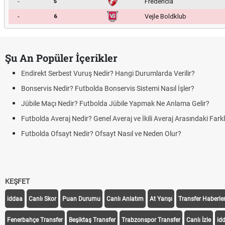
-
Fredericia
5
-
Vejle Boldklub
6
Şu An Popüler İçerikler
Endirekt Serbest Vuruş Nedir? Hangi Durumlarda Verilir?
Bonservis Nedir? Futbolda Bonservis Sistemi Nasıl İşler?
Jübile Maçı Nedir? Futbolda Jübile Yapmak Ne Anlama Gelir?
Futbolda Averaj Nedir? Genel Averaj ve İkili Averaj Arasındaki Fark
Futbolda Ofsayt Nedir? Ofsayt Nasıl ve Neden Olur?
KEŞFET
iddaa
Canlı Skor
Puan Durumu
Canlı Anlatım
At Yarışı
Transfer Haberler
Fenerbahçe Transfer
Beşiktaş Transfer
Trabzonspor Transfer
Canlı İzle
id