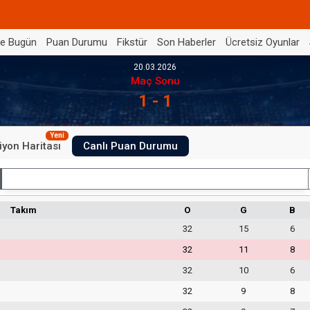
de Bugün
Puan Durumu
Fikstür
Son Haberler
Ücretsiz Oyunlar
20.03.2026
Maç Sonu
1 - 1
Yeni
iyon Haritası
Canlı Puan Durumu
İç Saha
Takım
O
G
B
32
15
6
32
11
8
32
10
6
32
9
8