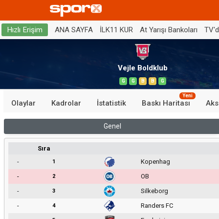
ANA SAYFA
İLK11 KUR
At Yarışı Bankoları
TV'
Hızlı Erişim
Vejle Boldklub
G
G
B
B
G
Yeni
Olaylar
Kadrolar
İstatistik
Baskı Haritası
Aks
Genel
Sıra
-
Kopenhag
1
-
OB
2
-
Silkeborg
3
-
Randers FC
4