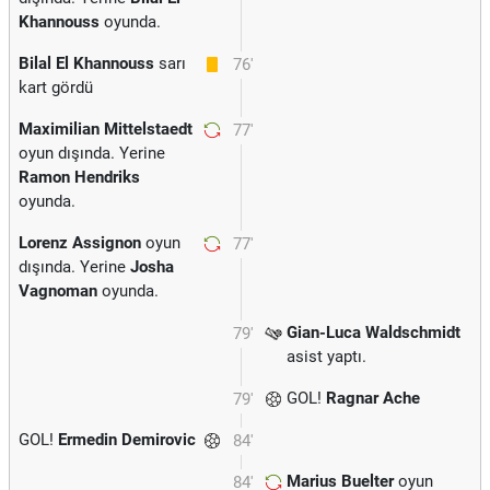
Khannouss
oyunda.
Bilal El Khannouss
sarı
76'
kart gördü
Maximilian Mittelstaedt
77'
oyun dışında. Yerine
Ramon Hendriks
oyunda.
Lorenz Assignon
oyun
77'
dışında. Yerine
Josha
Vagnoman
oyunda.
Gian-Luca Waldschmidt
79'
asist yaptı.
GOL!
Ragnar Ache
79'
GOL!
Ermedin Demirovic
84'
Marius Buelter
oyun
84'