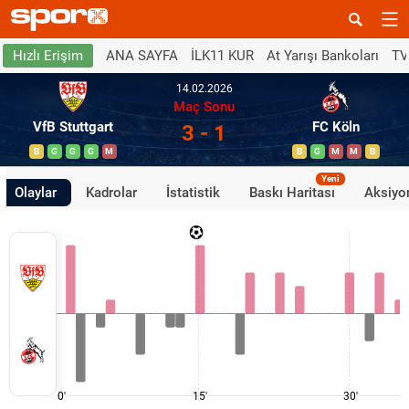
ANA SAYFA
İLK11 KUR
At Yarışı Bankoları
TV
Hızlı Erişim
14.02.2026
Maç Sonu
VfB Stuttgart
FC Köln
3 - 1
B
G
G
G
M
B
G
M
M
B
Yeni
Olaylar
Kadrolar
İstatistik
Baskı Haritası
Aksiyon
0'
15'
30'