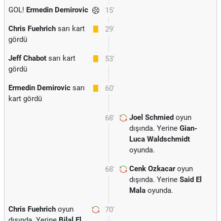
GOL!
Ermedin Demirovic
15'
Chris Fuehrich
sarı kart
29'
gördü
Jeff Chabot
sarı kart
53'
gördü
Ermedin Demirovic
sarı
60'
kart gördü
Joel Schmied
oyun
68'
dışında. Yerine
Gian-
Luca Waldschmidt
oyunda.
Cenk Ozkacar
oyun
68'
dışında. Yerine
Said El
Mala
oyunda.
Chris Fuehrich
oyun
70'
dışında. Yerine
Bilal El