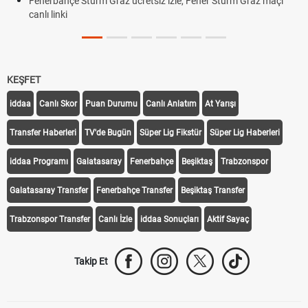
Fenerbahçe Sturm Graz ücretsiz izle, Fener Sturm Graz maçı
canlı linki
KEŞFET
iddaa
Canlı Skor
Puan Durumu
Canlı Anlatım
At Yarışı
Transfer Haberleri
TV'de Bugün
Süper Lig Fikstür
Süper Lig Haberleri
iddaa Programı
Galatasaray
Fenerbahçe
Beşiktaş
Trabzonspor
Galatasaray Transfer
Fenerbahçe Transfer
Beşiktaş Transfer
Trabzonspor Transfer
Canlı İzle
iddaa Sonuçları
Aktif Sayaç
Takip Et