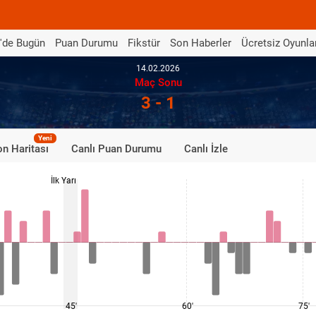
'de Bugün
Puan Durumu
Fikstür
Son Haberler
Ücretsiz Oyunla
14.02.2026
Maç Sonu
3 - 1
Yeni
n Haritası
Canlı Puan Durumu
Canlı İzle
İlk Yarı
45'
60'
75'