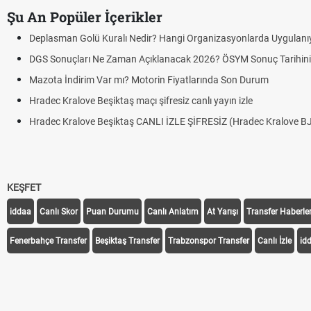
Şu An Popüler İçerikler
Deplasman Golü Kuralı Nedir? Hangi Organizasyonlarda Uygulanı
DGS Sonuçları Ne Zaman Açıklanacak 2026? ÖSYM Sonuç Tarihin
Mazota İndirim Var mı? Motorin Fiyatlarında Son Durum
Hradec Kralove Beşiktaş maçı şifresiz canlı yayın izle
Hradec Kralove Beşiktaş CANLI İZLE ŞİFRESİZ (Hradec Kralove B
KEŞFET
iddaa
Canlı Skor
Puan Durumu
Canlı Anlatım
At Yarışı
Transfer Haberler
Fenerbahçe Transfer
Beşiktaş Transfer
Trabzonspor Transfer
Canlı İzle
id