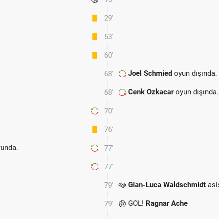
29'
53'
60'
Joel Schmied
oyun dışında.
68'
Cenk Ozkacar
oyun dışında.
68'
70'
76'
unda.
77'
77'
Gian-Luca Waldschmidt
asis
79'
GOL!
Ragnar Ache
79'