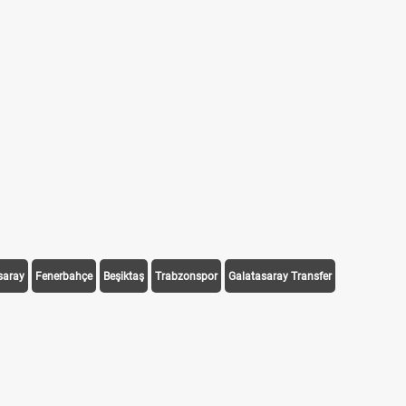
saray
Fenerbahçe
Beşiktaş
Trabzonspor
Galatasaray Transfer