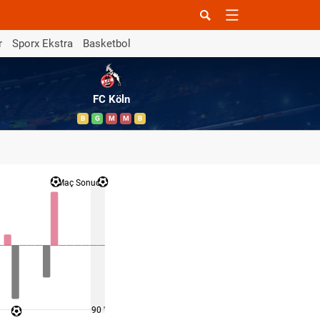
r
Sporx Ekstra
Basketbol
FC Köln
B
G
M
M
B
Maç Sonucu
90 '