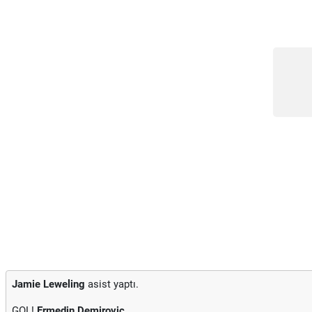
Jamie Leweling
asist yaptı.
GOL!
Ermedin Demirovic