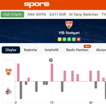
ANA SAYFA
İLK11 KUR
At Yarışı Bankoları
TV
Hızlı Erişim
VfB Stuttgart
B
G
G
G
M
Yeni
Olaylar
Kadrolar
İstatistik
Baskı Haritası
Aksiyo
0'
15'
30'