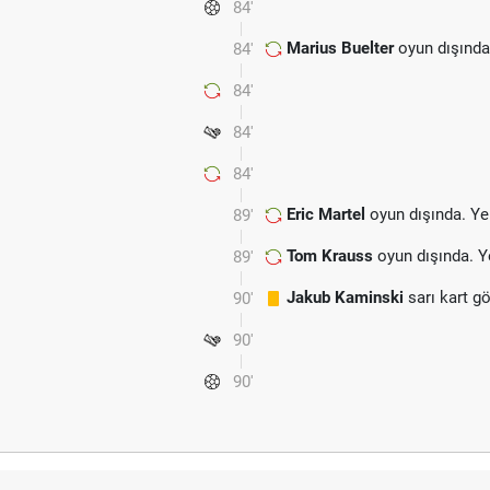
84'
Marius Buelter
oyun dışında
84'
84'
84'
84'
Eric Martel
oyun dışında. Ye
89'
Tom Krauss
oyun dışında. Y
89'
Jakub Kaminski
sarı kart g
90'
90'
90'