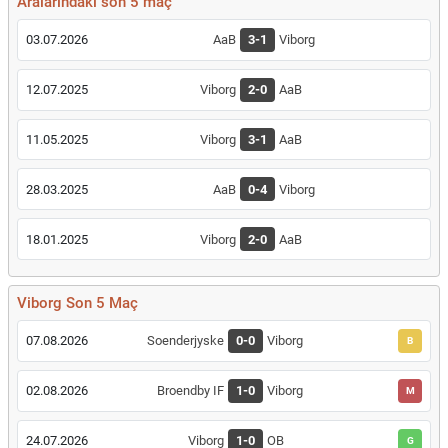
Aralarındaki son 5 maç
03.07.2026
AaB
3-1
Viborg
12.07.2025
Viborg
2-0
AaB
11.05.2025
Viborg
3-1
AaB
28.03.2025
AaB
0-4
Viborg
18.01.2025
Viborg
2-0
AaB
Viborg Son 5 Maç
07.08.2026
Soenderjyske
0-0
Viborg
B
02.08.2026
Broendby IF
1-0
Viborg
M
24.07.2026
Viborg
1-0
OB
G