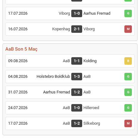
17.07.2026
Viborg
1-0
Aarhus Fremad
G
16.07.2026
Kopenhag
2-1
Viborg
M
AaB Son 5 Maç
09.08.2026
AaB
1-1
Kolding
B
04.08.2026
Holstebro Boldklub
1-3
AaB
G
31.07.2026
Aarhus Fremad
1-2
AaB
G
24.07.2026
AaB
1-0
Hilleroed
G
17.07.2026
AaB
1-2
Silkeborg
M