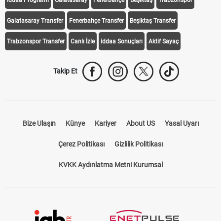
Galatasaray Transfer
Fenerbahçe Transfer
Beşiktaş Transfer
Trabzonspor Transfer
Canlı İzle
iddaa Sonuçları
Aktif Sayaç
Takip Et
Bize Ulaşın
Künye
Kariyer
About US
Yasal Uyarı
Çerez Politikası
Gizlilik Politikası
KVKK Aydınlatma Metni Kurumsal