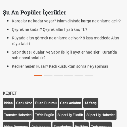
Şu An Popüler İçerikler
Kargalar ne kadar yaşar? İslam dininde karga ne anlama gelir?
Çeyrek ne kadar? Çeyrek altın fiyatı kaç TL?
Rüyada altın görmek ne anlama geliyor? 8 kısa maddede Altın
rüya tabiri
Sabır duası, duaları ve Sabır ile ilgili ayetler hadisler! Kuran'da
sabır nasıl anlatılır?
Kediler neden kusar? Kedi kustuktan sonra ne yapılmalı
KEŞFET
iddaa
Canlı Skor
Puan Durumu
Canlı Anlatım
At Yarışı
Transfer Haberleri
TV'de Bugün
Süper Lig Fikstür
Süper Lig Haberleri
iddaa Programı
Galatasaray
Fenerbahçe
Beşiktaş
Trabzonspor