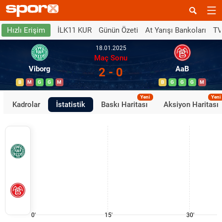
İLK11 KUR
Günün Özeti
At Yarışı Bankoları
TV
Hızlı Erişim
18.01.2025
Maç Sonu
Viborg
AaB
2 - 0
B
M
G
G
M
B
G
G
G
M
Yeni
Yeni
Kadrolar
İstatistik
Baskı Haritası
Aksiyon Haritası
0'
15'
30'