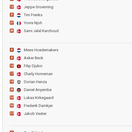
Jeppe Groenning
13
Tim Freriks
9
Yonis Njoh
27
Sami Jalal Karchoud
29
Mees Hoedemakers
4
Asker Beck
8
Filip Djukic
16
Charly Horneman
17
Dorian Hanza
19
Daniel Anyembe
24
Lukas Kirkegaard
32
Frederik Damkjer
33
Jakob Vester
37