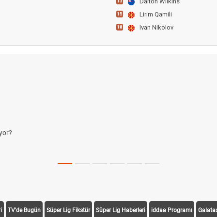
Dalton Wilkins
13
Lirim Qamili
15
Ivan Nikolov
18
yor?
i
TV'de Bugün
Süper Lig Fikstür
Süper Lig Haberleri
iddaa Programı
Galata