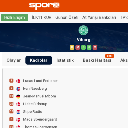
İLK11 KUR
Günün Özeti
At Yarışı Bankoları
TV'
Hızlı Erişim
Viborg
B
M
G
G
M
Yeni
Olaylar
Kadrolar
İstatistik
Baskı Haritası
Aks
Lucas Lund Pedersen
1
Ivan Naesberg
2
Jean-Manuel Mbom
18
Hjalte Bidstrup
26
Stipe Radic
55
Mads Soendergaard
6
Thomas Joergensen
10