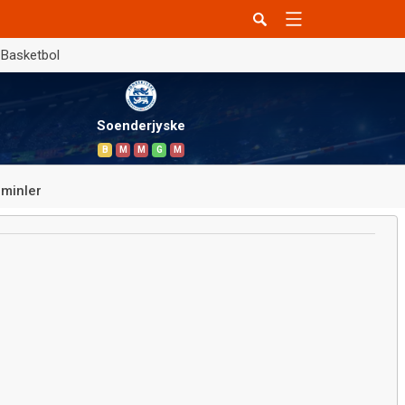
Basketbol
Soenderjyske
B
M
M
G
M
minler