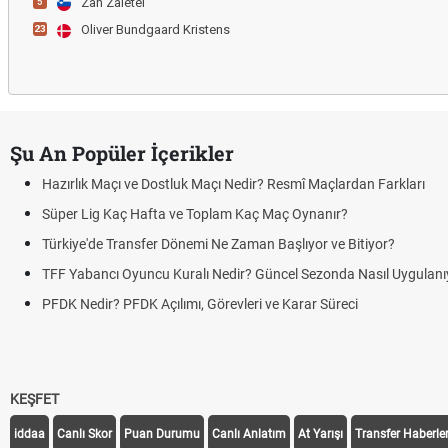
Zan Zaletel
5
Oliver Bundgaard Kristens
23
Şu An Popüler İçerikler
Hazırlık Maçı ve Dostluk Maçı Nedir? Resmî Maçlardan Farkları
Süper Lig Kaç Hafta ve Toplam Kaç Maç Oynanır?
Türkiye'de Transfer Dönemi Ne Zaman Başlıyor ve Bitiyor?
TFF Yabancı Oyuncu Kuralı Nedir? Güncel Sezonda Nasıl Uygulanı
PFDK Nedir? PFDK Açılımı, Görevleri ve Karar Süreci
KEŞFET
iddaa
Canlı Skor
Puan Durumu
Canlı Anlatım
At Yarışı
Transfer Haberler