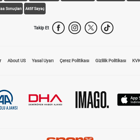
daa Sonuçları
Aktif Sayaç
Takip Et
r
About US
Yasal Uyarı
Çerez Politikası
Gizlilik Politikası
KVK