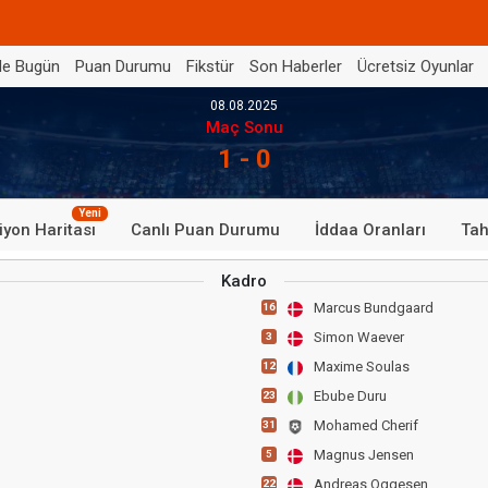
de Bugün
Puan Durumu
Fikstür
Son Haberler
Ücretsiz Oyunlar
08.08.2025
Maç Sonu
1 - 0
Yeni
iyon Haritası
Canlı Puan Durumu
İddaa Oranları
Tah
Kadro
Marcus Bundgaard
16
Simon Waever
3
Maxime Soulas
12
Ebube Duru
23
Mohamed Cherif
31
Magnus Jensen
5
Andreas Oggesen
22