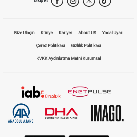
Takip Et
Bize Ulaşın
Künye
Kariyer
About US
Yasal Uyarı
Çerez Politikası
Gizlilik Politikası
KVKK Aydınlatma Metni Kurumsal