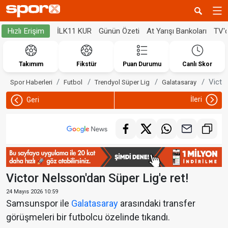
İLK11 KUR
Günün Özeti
At Yarışı Bankoları
TV'
Hızlı Erişim
Takımım
Fikstür
Puan Durumu
Canlı Skor
Victo
Spor Haberleri
Futbol
Trendyol Süper Lig
Galatasaray
İleri
Geri
Victor Nelsson'dan Süper Lig'e ret!
24 Mayıs 2026 10:59
Samsunspor ile
Galatasaray
arasındaki transfer
görüşmeleri bir futbolcu özelinde tıkandı.