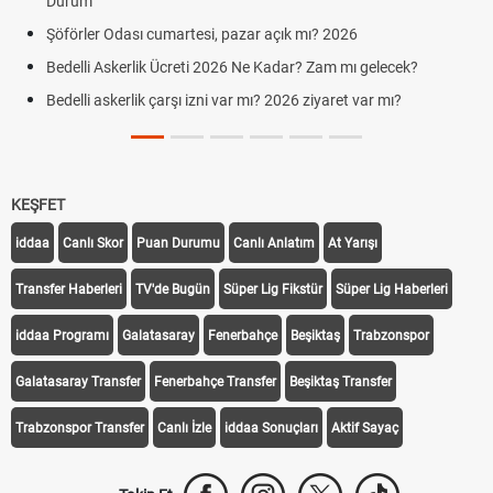
Durum
Şöförler Odası cumartesi, pazar açık mı? 2026
Bedelli Askerlik Ücreti 2026 Ne Kadar? Zam mı gelecek?
Bedelli askerlik çarşı izni var mı? 2026 ziyaret var mı?
KEŞFET
iddaa
Canlı Skor
Puan Durumu
Canlı Anlatım
At Yarışı
Transfer Haberleri
TV'de Bugün
Süper Lig Fikstür
Süper Lig Haberleri
iddaa Programı
Galatasaray
Fenerbahçe
Beşiktaş
Trabzonspor
Galatasaray Transfer
Fenerbahçe Transfer
Beşiktaş Transfer
Trabzonspor Transfer
Canlı İzle
iddaa Sonuçları
Aktif Sayaç