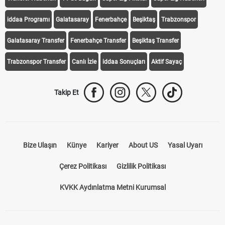
Transfer Haberleri
TV'de Bugün
Süper Lig Fikstür
Süper Lig Haberleri
iddaa Programı
Galatasaray
Fenerbahçe
Beşiktaş
Trabzonspor
Galatasaray Transfer
Fenerbahçe Transfer
Beşiktaş Transfer
Trabzonspor Transfer
Canlı İzle
iddaa Sonuçları
Aktif Sayaç
Takip Et
Bize Ulaşın
Künye
Kariyer
About US
Yasal Uyarı
Çerez Politikası
Gizlilik Politikası
KVKK Aydınlatma Metni Kurumsal