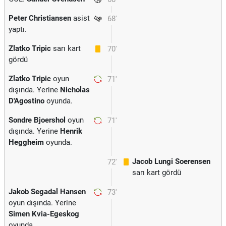
Peter Christiansen
asist
68'
yaptı.
Zlatko Tripic
sarı kart
70'
gördü
Zlatko Tripic
oyun
71'
dışında. Yerine
Nicholas
D'Agostino
oyunda.
Sondre Bjoershol
oyun
71'
dışında. Yerine
Henrik
Heggheim
oyunda.
Jacob Lungi Soerensen
72'
sarı kart gördü
Jakob Segadal Hansen
73'
oyun dışında. Yerine
Simen Kvia-Egeskog
oyunda.