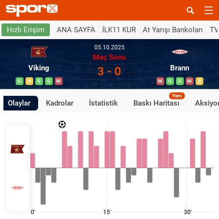
ANA SAYFA
İLK11 KUR
At Yarışı Bankoları
TV
Hızlı Erişim
05.10.2025
Maç Sonu
Viking
Brann
3 - 0
G
B
G
G
M
M
G
G
M
B
Yeni
Olaylar
Kadrolar
İstatistik
Baskı Haritası
Aksiyon
0'
15'
30'