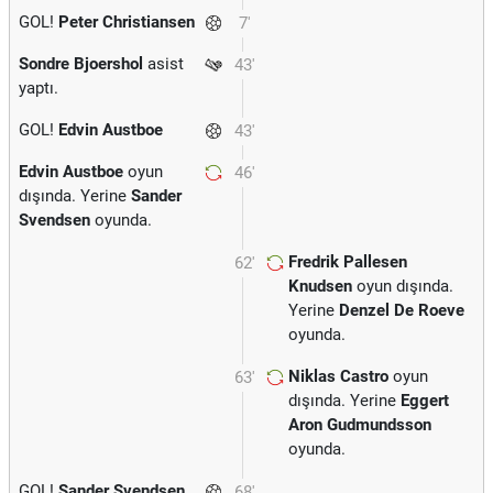
GOL!
Peter Christiansen
7'
Sondre Bjoershol
asist
43'
yaptı.
GOL!
Edvin Austboe
43'
Edvin Austboe
oyun
46'
dışında. Yerine
Sander
Svendsen
oyunda.
Fredrik Pallesen
62'
Knudsen
oyun dışında.
Yerine
Denzel De Roeve
oyunda.
Niklas Castro
oyun
63'
dışında. Yerine
Eggert
Aron Gudmundsson
oyunda.
GOL!
Sander Svendsen
68'