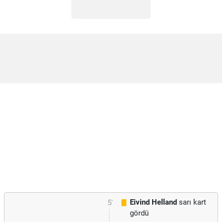
Eivind Helland
sarı kart
5'
gördü