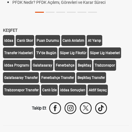
PFDK Nedir? PFDK Açılımı, Görevleri ve Karar Süreci
KEŞFET
iddaa
Canlı Skor
Puan Durumu
Canlı Anlatım
At Yarışı
Transfer Haberleri
TV'de Bugün
Süper Lig Fikstür
Süper Lig Haberleri
iddaa Programı
Galatasaray
Fenerbahçe
Beşiktaş
Trabzonspor
Galatasaray Transfer
Fenerbahçe Transfer
Beşiktaş Transfer
Trabzonspor Transfer
Canlı İzle
iddaa Sonuçları
Aktif Sayaç
Takip Et