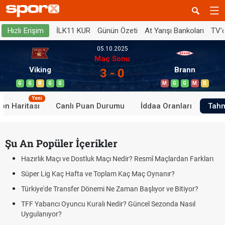
İLK11 KUR
Günün Özeti
At Yarışı Bankoları
TV'
Hızlı Erişim
05.10.2025
Maç Sonu
Viking
Brann
3 - 0
G
G
B
G
G
M
G
G
M
B
Yeni
on Haritası
Canlı Puan Durumu
İddaa Oranları
Tahm
Şu An Popüler İçerikler
Hazırlık Maçı ve Dostluk Maçı Nedir? Resmî Maçlardan Farkları
Süper Lig Kaç Hafta ve Toplam Kaç Maç Oynanır?
Türkiye'de Transfer Dönemi Ne Zaman Başlıyor ve Bitiyor?
TFF Yabancı Oyuncu Kuralı Nedir? Güncel Sezonda Nasıl
Uygulanıyor?