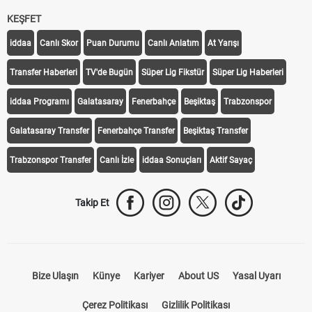
KEŞFET
iddaa
Canlı Skor
Puan Durumu
Canlı Anlatım
At Yarışı
Transfer Haberleri
TV'de Bugün
Süper Lig Fikstür
Süper Lig Haberleri
iddaa Programı
Galatasaray
Fenerbahçe
Beşiktaş
Trabzonspor
Galatasaray Transfer
Fenerbahçe Transfer
Beşiktaş Transfer
Trabzonspor Transfer
Canlı İzle
iddaa Sonuçları
Aktif Sayaç
Takip Et
Bize Ulaşın
Künye
Kariyer
About US
Yasal Uyarı
Çerez Politikası
Gizlilik Politikası