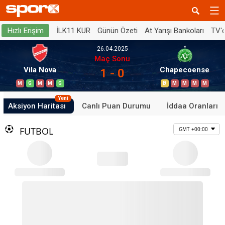
İLK11 KUR
Günün Özeti
At Yarışı Bankoları
TV'
Hızlı Erişim
26.04.2025
Maç Sonu
Vila Nova
Chapecoense
1 - 0
M
G
M
M
G
B
M
M
M
M
Yeni
Aksiyon Haritası
Canlı Puan Durumu
İddaa Oranları
FUTBOL
GMT +00:00