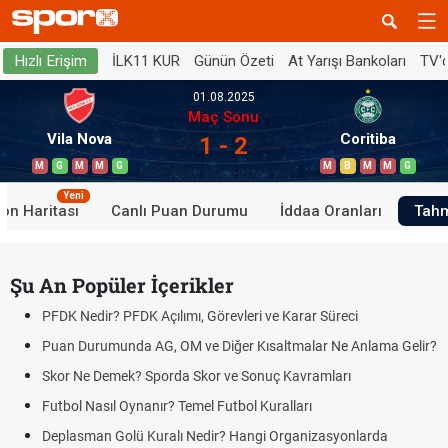
İLK11 KUR
Günün Özeti
At Yarışı Bankoları
TV'
Hızlı Erişim
01.08.2025
Maç Sonu
Vila Nova
Coritiba
1 - 2
M
G
M
M
G
M
B
M
M
G
Yeni
on Haritası
Canlı Puan Durumu
İddaa Oranları
Tahm
Şu An Popüler İçerikler
PFDK Nedir? PFDK Açılımı, Görevleri ve Karar Süreci
Puan Durumunda AG, OM ve Diğer Kısaltmalar Ne Anlama Gelir?
Skor Ne Demek? Sporda Skor ve Sonuç Kavramları
Futbol Nasıl Oynanır? Temel Futbol Kuralları
Deplasman Golü Kuralı Nedir? Hangi Organizasyonlarda