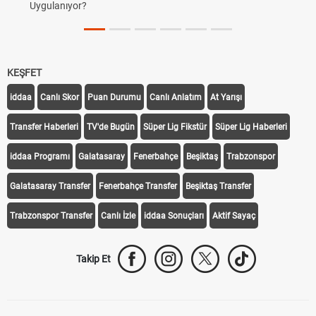
Uygulanıyor?
KEŞFET
iddaa
Canlı Skor
Puan Durumu
Canlı Anlatım
At Yarışı
Transfer Haberleri
TV'de Bugün
Süper Lig Fikstür
Süper Lig Haberleri
iddaa Programı
Galatasaray
Fenerbahçe
Beşiktaş
Trabzonspor
Galatasaray Transfer
Fenerbahçe Transfer
Beşiktaş Transfer
Trabzonspor Transfer
Canlı İzle
iddaa Sonuçları
Aktif Sayaç
Takip Et