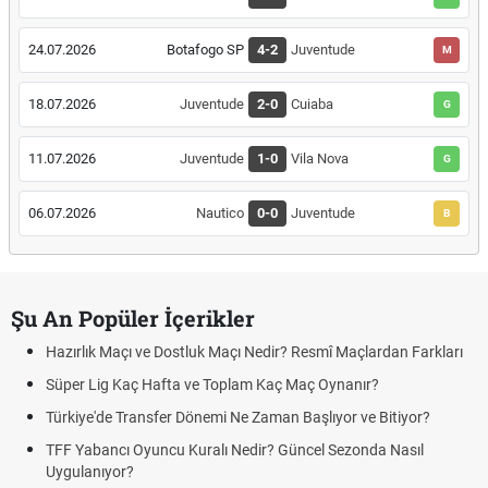
24.07.2026
Botafogo SP
4-2
Juventude
M
18.07.2026
Juventude
2-0
Cuiaba
G
11.07.2026
Juventude
1-0
Vila Nova
G
06.07.2026
Nautico
0-0
Juventude
B
Şu An Popüler İçerikler
Hazırlık Maçı ve Dostluk Maçı Nedir? Resmî Maçlardan Farkları
Süper Lig Kaç Hafta ve Toplam Kaç Maç Oynanır?
Türkiye'de Transfer Dönemi Ne Zaman Başlıyor ve Bitiyor?
TFF Yabancı Oyuncu Kuralı Nedir? Güncel Sezonda Nasıl
Uygulanıyor?