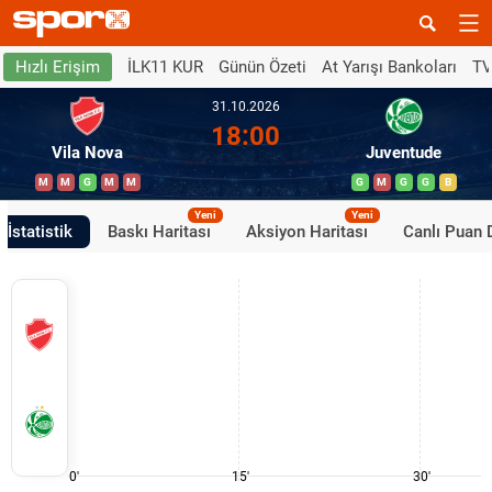
İLK11 KUR
Günün Özeti
At Yarışı Bankoları
TV
Hızlı Erişim
31.10.2026
18:00
Vila Nova
Juventude
M
M
G
M
M
G
M
G
G
B
Yeni
Yeni
İstatistik
Baskı Haritası
Aksiyon Haritası
Canlı Puan
0'
15'
30'