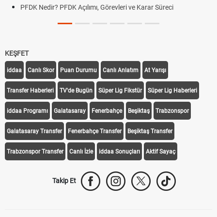
PFDK Nedir? PFDK Açılımı, Görevleri ve Karar Süreci
KEŞFET
iddaa
Canlı Skor
Puan Durumu
Canlı Anlatım
At Yarışı
Transfer Haberleri
TV'de Bugün
Süper Lig Fikstür
Süper Lig Haberleri
iddaa Programı
Galatasaray
Fenerbahçe
Beşiktaş
Trabzonspor
Galatasaray Transfer
Fenerbahçe Transfer
Beşiktaş Transfer
Trabzonspor Transfer
Canlı İzle
iddaa Sonuçları
Aktif Sayaç
Takip Et