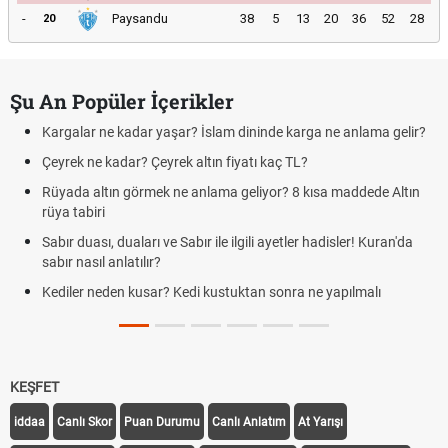
-
Paysandu
38
5
13
20
36
52
28
20
Şu An Popüler İçerikler
Kargalar ne kadar yaşar? İslam dininde karga ne anlama gelir?
Çeyrek ne kadar? Çeyrek altın fiyatı kaç TL?
Rüyada altın görmek ne anlama geliyor? 8 kısa maddede Altın
rüya tabiri
Sabır duası, duaları ve Sabır ile ilgili ayetler hadisler! Kuran'da
sabır nasıl anlatılır?
Kediler neden kusar? Kedi kustuktan sonra ne yapılmalı
KEŞFET
iddaa
Canlı Skor
Puan Durumu
Canlı Anlatım
At Yarışı