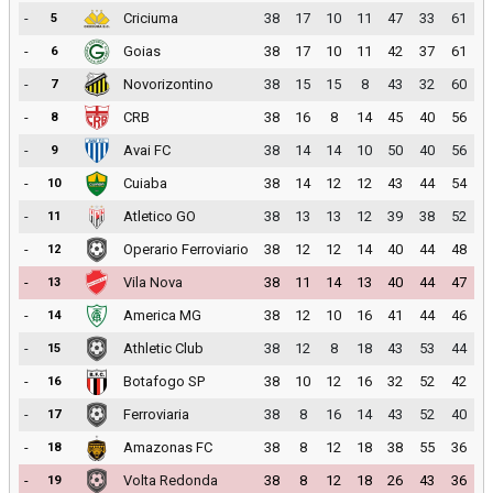
-
Criciuma
38
17
10
11
47
33
61
5
-
Goias
38
17
10
11
42
37
61
6
-
Novorizontino
38
15
15
8
43
32
60
7
-
CRB
38
16
8
14
45
40
56
8
-
Avai FC
38
14
14
10
50
40
56
9
-
Cuiaba
38
14
12
12
43
44
54
10
-
Atletico GO
38
13
13
12
39
38
52
11
-
Operario Ferroviario
38
12
12
14
40
44
48
12
-
Vila Nova
38
11
14
13
40
44
47
13
-
America MG
38
12
10
16
41
44
46
14
-
Athletic Club
38
12
8
18
43
53
44
15
-
Botafogo SP
38
10
12
16
32
52
42
16
-
Ferroviaria
38
8
16
14
43
52
40
17
-
Amazonas FC
38
8
12
18
38
55
36
18
-
Volta Redonda
38
8
12
18
26
43
36
19