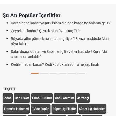
Şu An Popüler İçerikler
Kargalar ne kadar yaşar? İslam dininde karga ne anlama gelir?
Çeyrek ne kadar? Çeyrek altın fiyatı kaç TL?
Rüyada altın görmek ne anlama geliyor? 8 kısa maddede Altın
rüya tabiri
Sabır duası, duaları ve Sabır ile ilgili ayetler hadisler! Kuran'da
sabır nasıl anlatılır?
Kediler neden kusar? Kedi kustuktan sonra ne yapılmalı
KEŞFET
iddaa
Canlı Skor
Puan Durumu
Canlı Anlatım
At Yarışı
Transfer Haberleri
TV'de Bugün
Süper Lig Fikstür
Süper Lig Haberleri