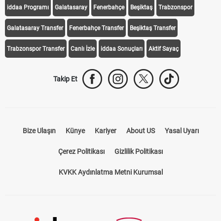
iddaa Programı
Galatasaray
Fenerbahçe
Beşiktaş
Trabzonspor
Galatasaray Transfer
Fenerbahçe Transfer
Beşiktaş Transfer
Trabzonspor Transfer
Canlı İzle
iddaa Sonuçları
Aktif Sayaç
Takip Et
Bize Ulaşın
Künye
Kariyer
About US
Yasal Uyarı
Çerez Politikası
Gizlilik Politikası
KVKK Aydınlatma Metni Kurumsal