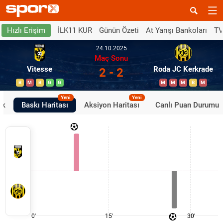
İLK11 KUR
Günün Özeti
At Yarışı Bankoları
TV
Hızlı Erişim
24.10.2025
Maç Sonu
Vitesse
Roda JC Kerkrade
2 - 2
B
M
B
G
G
M
M
M
B
M
Yeni
Yeni
ik
Baskı Haritası
Aksiyon Haritası
Canlı Puan Durumu
0'
15'
30'