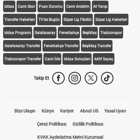
iddaa
Canlı Skor
Puan Durumu
Canlı Anlatım
At Yarışı
Transfer Haberleri
TV'de Bugün
Süper Lig Fikstür
Süper Lig Haberleri
iddaa Programı
Galatasaray
Fenerbahçe
Beşiktaş
Trabzonspor
Galatasaray Transfer
Fenerbahçe Transfer
Beşiktaş Transfer
Trabzonspor Transfer
Canlı İzle
iddaa Sonuçları
Aktif Sayaç
Takip Et
Bize Ulaşın
Künye
Kariyer
About US
Yasal Uyarı
Çerez Politikası
Gizlilik Politikası
KVKK Aydınlatma Metni Kurumsal