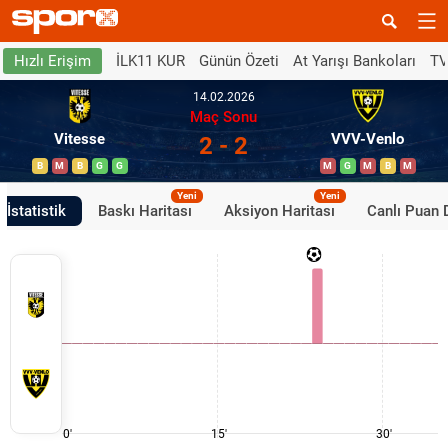
İLK11 KUR
Günün Özeti
At Yarışı Bankoları
TV
Hızlı Erişim
14.02.2026
Maç Sonu
Vitesse
VVV-Venlo
2 - 2
B
M
B
G
G
M
G
M
B
M
Yeni
Yeni
İstatistik
Baskı Haritası
Aksiyon Haritası
Canlı Puan
0'
15'
30'