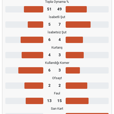
Topla Oynama %
51
49
İsabetli Şut
5
7
İsabetsiz Şut
6
4
Kurtarış
4
3
Kullandığı Korner
6
3
Ofsayt
2
2
Faul
13
15
Sarı Kart