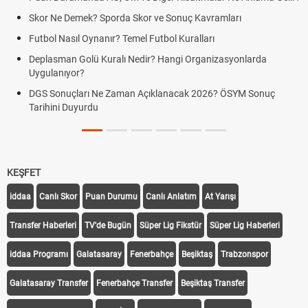
Skor Ne Demek? Sporda Skor ve Sonuç Kavramları
Futbol Nasıl Oynanır? Temel Futbol Kuralları
Deplasman Golü Kuralı Nedir? Hangi Organizasyonlarda
Uygulanıyor?
DGS Sonuçları Ne Zaman Açıklanacak 2026? ÖSYM Sonuç
Tarihini Duyurdu
KEŞFET
iddaa
Canlı Skor
Puan Durumu
Canlı Anlatım
At Yarışı
Transfer Haberleri
TV'de Bugün
Süper Lig Fikstür
Süper Lig Haberleri
iddaa Programı
Galatasaray
Fenerbahçe
Beşiktaş
Trabzonspor
Galatasaray Transfer
Fenerbahçe Transfer
Beşiktaş Transfer