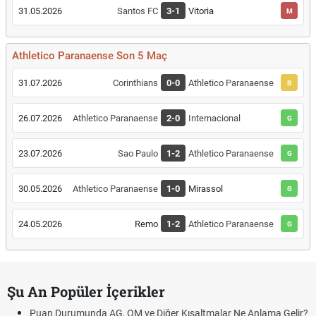
31.05.2026
Santos FC
3-1
Vitoria
M
Athletico Paranaense Son 5 Maç
31.07.2026
Corinthians
0-0
Athletico Paranaense
B
26.07.2026
Athletico Paranaense
2-0
Internacional
G
23.07.2026
Sao Paulo
1-2
Athletico Paranaense
G
30.05.2026
Athletico Paranaense
1-0
Mirassol
G
24.05.2026
Remo
1-2
Athletico Paranaense
G
Şu An Popüler İçerikler
Puan Durumunda AG, OM ve Diğer Kısaltmalar Ne Anlama Gelir?