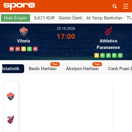
İLK11 KUR
Günün Özeti
At Yarışı Bankoları
TV
Hızlı Erişim
25.10.2026
17:00
Vitoria
Athletico
Paranaense
M
M
B
G
M
B
G
G
G
G
Yeni
Yeni
İstatistik
Baskı Haritası
Aksiyon Haritası
Canlı Puan