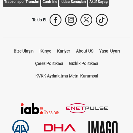
Trabzonspor Transfer
Canlı İzle
iddaa Sonuçları
Aktif Sayaç
Takip Et
Bize Ulaşın
Künye
Kariyer
About US
Yasal Uyarı
Çerez Politikası
Gizlilik Politikası
KVKK Aydınlatma Metni Kurumsal