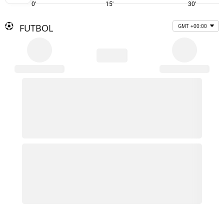
0'
15'
30'
FUTBOL
GMT +00:00