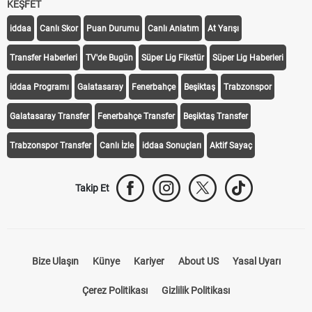
KEŞFET
iddaa
Canlı Skor
Puan Durumu
Canlı Anlatım
At Yarışı
Transfer Haberleri
TV'de Bugün
Süper Lig Fikstür
Süper Lig Haberleri
iddaa Programı
Galatasaray
Fenerbahçe
Beşiktaş
Trabzonspor
Galatasaray Transfer
Fenerbahçe Transfer
Beşiktaş Transfer
Trabzonspor Transfer
Canlı İzle
iddaa Sonuçları
Aktif Sayaç
Takip Et
Bize Ulaşın
Künye
Kariyer
About US
Yasal Uyarı
Çerez Politikası
Gizlilik Politikası