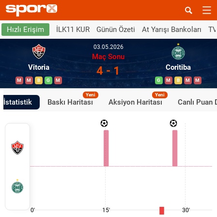
İLK11 KUR
Günün Özeti
At Yarışı Bankoları
TV
Hızlı Erişim
03.05.2026
Maç Sonu
Vitoria
Coritiba
4 - 1
M
M
B
G
M
G
M
B
M
M
Yeni
Yeni
İstatistik
Baskı Haritası
Aksiyon Haritası
Canlı Puan
0'
15'
30'