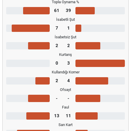
Topla Oynama %
61
39
İsabetli Şut
7
1
İsabetsiz Şut
2
2
Kurtarış
0
3
Kullandığı Korner
2
4
Ofsayt
-
-
Faul
13
11
Sarı Kart