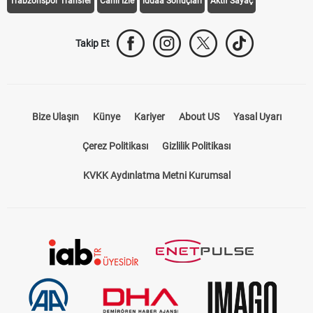
Trabzonspor Transfer
Canlı İzle
iddaa Sonuçları
Aktif Sayaç
Takip Et
Bize Ulaşın
Künye
Kariyer
About US
Yasal Uyarı
Çerez Politikası
Gizlilik Politikası
KVKK Aydınlatma Metni Kurumsal