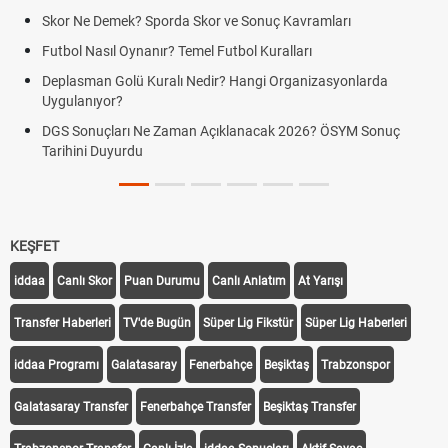
Skor Ne Demek? Sporda Skor ve Sonuç Kavramları
Futbol Nasıl Oynanır? Temel Futbol Kuralları
Deplasman Golü Kuralı Nedir? Hangi Organizasyonlarda
Uygulanıyor?
DGS Sonuçları Ne Zaman Açıklanacak 2026? ÖSYM Sonuç
Tarihini Duyurdu
KEŞFET
iddaa
Canlı Skor
Puan Durumu
Canlı Anlatım
At Yarışı
Transfer Haberleri
TV'de Bugün
Süper Lig Fikstür
Süper Lig Haberleri
iddaa Programı
Galatasaray
Fenerbahçe
Beşiktaş
Trabzonspor
Galatasaray Transfer
Fenerbahçe Transfer
Beşiktaş Transfer