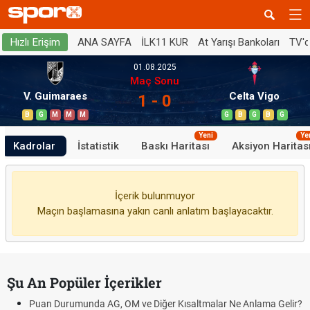
ANA SAYFA
İLK11 KUR
At Yarışı Bankoları
TV'
Hızlı Erişim
01.08.2025
Maç Sonu
V. Guimaraes
Celta Vigo
1 - 0
B
G
M
M
M
G
B
G
B
G
Yeni
Ye
Kadrolar
İstatistik
Baskı Haritası
Aksiyon Haritas
İçerik bulunmuyor
Maçın başlamasına yakın canlı anlatım başlayacaktır.
Şu An Popüler İçerikler
Puan Durumunda AG, OM ve Diğer Kısaltmalar Ne Anlama Gelir?