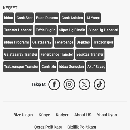
KEŞFET
iddaa
Canlı Skor
Puan Durumu
Canlı Anlatım
At Yarışı
Transfer Haberleri
TV'de Bugün
Süper Lig Fikstür
Süper Lig Haberleri
iddaa Programı
Galatasaray
Fenerbahçe
Beşiktaş
Trabzonspor
Galatasaray Transfer
Fenerbahçe Transfer
Beşiktaş Transfer
Trabzonspor Transfer
Canlı İzle
iddaa Sonuçları
Aktif Sayaç
Takip Et
Bize Ulaşın
Künye
Kariyer
About US
Yasal Uyarı