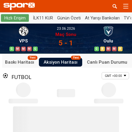
İLK11 KUR
Günün Özeti
At Yarışı Bankoları
TV'
Hızlı Erişim
23.06.2026
Maç Sonu
VPS
Oulu
5 - 1
G
M
M
M
G
G
B
M
M
B
Yeni
Yeni
Baskı Haritası
Aksiyon Haritası
Canlı Puan Durumu
FUTBOL
GMT +00:00