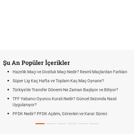
Şu An Popüler İçerikler
Hazırlık Maçı ve Dostluk Maçı Nedir? Resmî Maçlardan Farkları
P
Süper Lig Kaç Hafta ve Toplam Kaç Maç Oynanır?
S
Türkiye'de Transfer Dönemi Ne Zaman Başlıyor ve Bitiyor?
F
TFF Yabancı Oyuncu Kuralı Nedir? Güncel Sezonda Nasıl
D
Uygulanıyor?
U
PFDK Nedir? PFDK Açılımı, Görevleri ve Karar Süreci
D
T