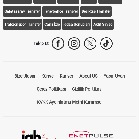
Galatasaray Transfer
Fenerbahçe Transfer
Beşiktaş Transfer
Trabzonspor Transfer
Canlı İzle
iddaa Sonuçları
Aktif Sayaç
Takip Et
Bize Ulaşın
Künye
Kariyer
About US
Yasal Uyarı
Çerez Politikası
Gizlilik Politikası
KVKK Aydınlatma Metni Kurumsal