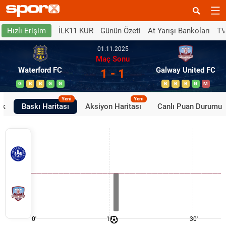
İLK11 KUR
Günün Özeti
At Yarışı Bankoları
TV
Hızlı Erişim
01.11.2025
Maç Sonu
Waterford FC
Galway United FC
1 - 1
G
B
B
G
G
B
B
B
G
M
Yeni
Yeni
ik
Baskı Haritası
Aksiyon Haritası
Canlı Puan Durumu
0'
15'
30'