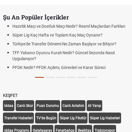
Şu An Popüler İçerikler
Hazırlık Maçı ve Dostluk Maçı Nedir? Resmî Maçlardan Farkları
Süper Lig Kaç Hafta ve Toplam Kaç Maç Oynanır?
Türkiye'de Transfer Dönemi Ne Zaman Başlıyor ve Bitiyor?
TFF Yabancı Oyuncu Kuralı Nedir? Güncel Sezonda Nasıl
Uygulanıyor?
PFDK Nedir? PFDK Açılımı, Görevleri ve Karar Süreci
KEŞFET
iddaa
Canlı Skor
Puan Durumu
Canlı Anlatım
At Yarışı
Transfer Haberleri
TV'de Bugün
Süper Lig Fikstür
Süper Lig Haberleri
iddaa Programı
Galatasaray
Fenerbahçe
Beşiktaş
Trabzonspor