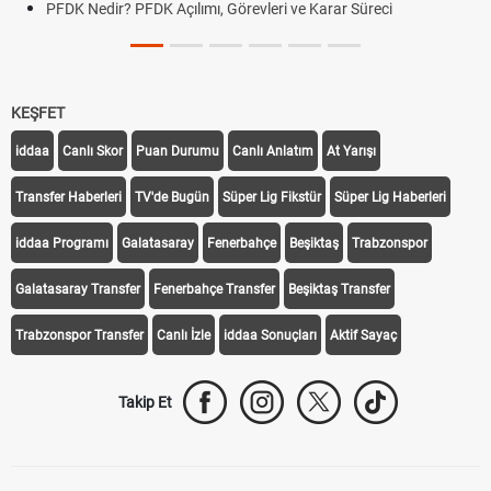
PFDK Nedir? PFDK Açılımı, Görevleri ve Karar Süreci
KEŞFET
iddaa
Canlı Skor
Puan Durumu
Canlı Anlatım
At Yarışı
Transfer Haberleri
TV'de Bugün
Süper Lig Fikstür
Süper Lig Haberleri
iddaa Programı
Galatasaray
Fenerbahçe
Beşiktaş
Trabzonspor
Galatasaray Transfer
Fenerbahçe Transfer
Beşiktaş Transfer
Trabzonspor Transfer
Canlı İzle
iddaa Sonuçları
Aktif Sayaç
Takip Et