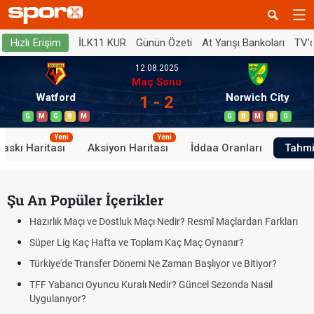
İLK11 KUR
Günün Özeti
At Yarışı Bankoları
TV'
Hızlı Erişim
12.08.2025
Maç Sonu
Watford
Norwich City
1 - 2
G
M
G
B
M
G
B
M
B
G
Yeni
Yeni
Baskı Haritası
Aksiyon Haritası
İddaa Oranları
Tahmi
Şu An Popüler İçerikler
Hazırlık Maçı ve Dostluk Maçı Nedir? Resmî Maçlardan Farkları
Süper Lig Kaç Hafta ve Toplam Kaç Maç Oynanır?
Türkiye'de Transfer Dönemi Ne Zaman Başlıyor ve Bitiyor?
TFF Yabancı Oyuncu Kuralı Nedir? Güncel Sezonda Nasıl
Uygulanıyor?