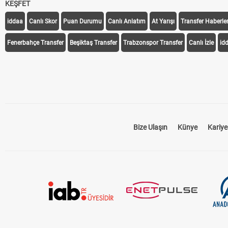
KEŞFET
iddaa
Canlı Skor
Puan Durumu
Canlı Anlatım
At Yarışı
Transfer Haberler
Fenerbahçe Transfer
Beşiktaş Transfer
Trabzonspor Transfer
Canlı İzle
id
Bize Ulaşın
Künye
Kariye