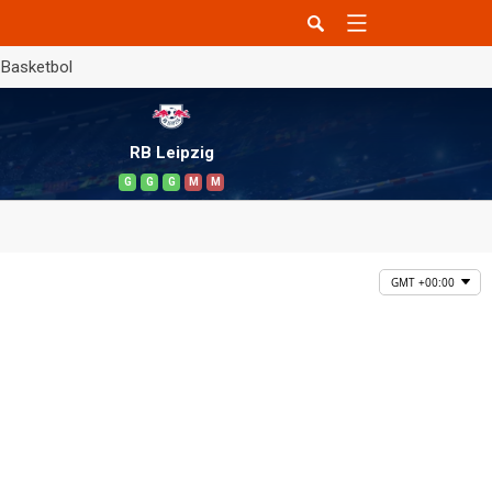
Basketbol
RB Leipzig
G
G
G
M
M
GMT +00:00