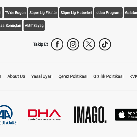
i
TV'de Bugün
Süper Lig Fikstür
Süper Lig Haberleri
iddaa Programı
Galata
daa Sonuçları
Aktif Sayaç
Takip Et
r
About US
Yasal Uyarı
Çerez Politikası
Gizlilik Politikası
KVK