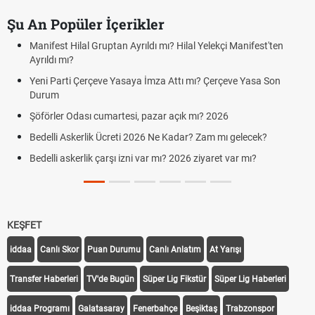
Şu An Popüler İçerikler
Manifest Hilal Gruptan Ayrıldı mı? Hilal Yelekçi Manifest'ten
Ayrıldı mı?
Yeni Parti Çerçeve Yasaya İmza Attı mı? Çerçeve Yasa Son
Durum
Şöförler Odası cumartesi, pazar açık mı? 2026
Bedelli Askerlik Ücreti 2026 Ne Kadar? Zam mı gelecek?
Bedelli askerlik çarşı izni var mı? 2026 ziyaret var mı?
KEŞFET
iddaa
Canlı Skor
Puan Durumu
Canlı Anlatım
At Yarışı
Transfer Haberleri
TV'de Bugün
Süper Lig Fikstür
Süper Lig Haberleri
iddaa Programı
Galatasaray
Fenerbahçe
Beşiktaş
Trabzonspor