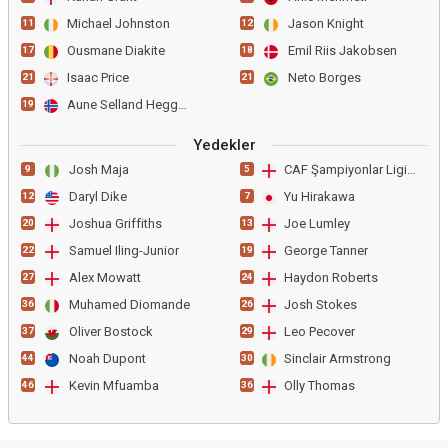
Michael Johnston
Jason Knight
11
12
Ousmane Diakite
Emil Riis Jakobsen
17
18
Isaac Price
Neto Borges
21
21
Aune Selland Heggeboe
19
Yedekler
Josh Maja
CAF Şampiyonlar Ligi Grp
9
5
Daryl Dike
Yu Hirakawa
12
7
Joshua Griffiths
Joe Lumley
20
13
Samuel Iling-Junior
George Tanner
22
19
Alex Mowatt
Haydon Roberts
27
24
Muhamed Diomande
Josh Stokes
36
26
Oliver Bostock
Leo Pecover
37
29
Noah Dupont
Sinclair Armstrong
44
30
Kevin Mfuamba
Olly Thomas
46
36