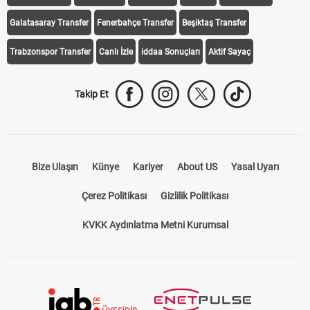
Galatasaray Transfer
Fenerbahçe Transfer
Beşiktaş Transfer
Trabzonspor Transfer
Canlı İzle
iddaa Sonuçları
Aktif Sayaç
Takip Et
Bize Ulaşın
Künye
Kariyer
About US
Yasal Uyarı
Çerez Politikası
Gizlilik Politikası
KVKK Aydınlatma Metni Kurumsal