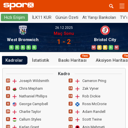
İLK11 KUR
Günün Özeti
At Yarışı Bankoları
TV'
Hızlı Erişim
26.12.2025
Maç Sonu
West Bromwich
Bristol City
1 - 2
G
G
G
G
G
M
B
B
G
M
Yeni
Ye
Kadrolar
İstatistik
Baskı Haritası
Aksiyon Haritas
Kadro
Joseph Wildsmith
Cameron Pring
23
3
Chris Mepham
Zak Vyner
2
14
Nathaniel Phillips
Rob Dickie
3
16
George Campbell
Ross McCrorie
6
2
Charlie Taylor
Adam Randell
29
4
Callum Styles
Scott Twine
4
10
Karlan Grant
Anis Mehmeti
10
11