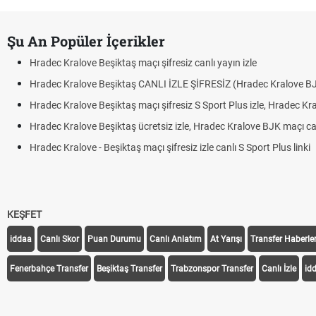
Şu An Popüler İçerikler
Hradec Kralove Beşiktaş maçı şifresiz canlı yayın izle
Hradec Kralove Beşiktaş CANLI İZLE ŞİFRESİZ (Hradec Kralove B
Hradec Kralove Beşiktaş maçı şifresiz S Sport Plus izle, Hradec Kr
Hradec Kralove Beşiktaş ücretsiz izle, Hradec Kralove BJK maçı canl
Hradec Kralove - Beşiktaş maçı şifresiz izle canlı S Sport Plus linki
KEŞFET
iddaa
Canlı Skor
Puan Durumu
Canlı Anlatım
At Yarışı
Transfer Haberler
Fenerbahçe Transfer
Beşiktaş Transfer
Trabzonspor Transfer
Canlı İzle
id