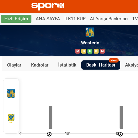
ANA SAYFA
İLK11 KUR
At Yarışı Bankoları
TV
Hızlı Erişim
Westerlo
M
B
G
B
M
Yeni
Olaylar
Kadrolar
İstatistik
Baskı Haritası
Aksiyo
0'
15'
30'