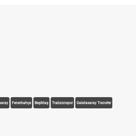
saray
Fenerbahçe
Beşiktaş
Trabzonspor
Galatasaray Transfer