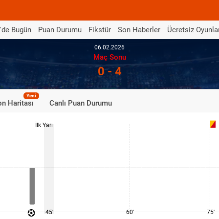
'de Bugün
Puan Durumu
Fikstür
Son Haberler
Ücretsiz Oyunla
06.02.2026
Maç Sonu
0 - 4
Yeni
n Haritası
Canlı Puan Durumu
İlk Yarı
45'
60'
75'