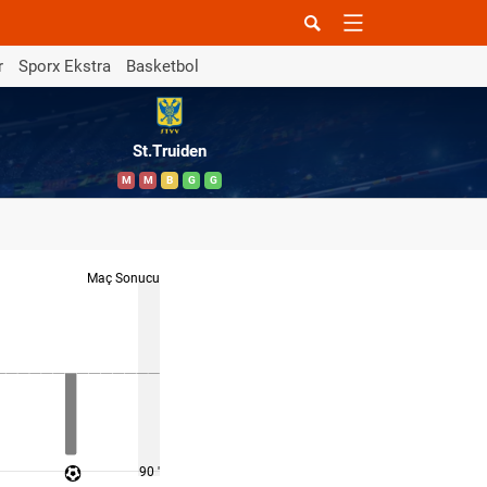
r
Sporx Ekstra
Basketbol
St.Truiden
M
M
B
G
G
Maç Sonucu
90 '