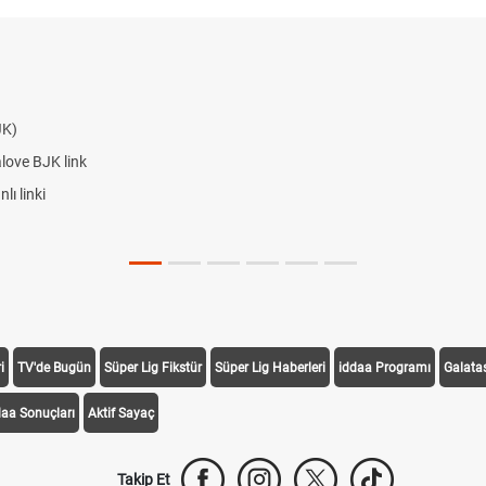
JK)
alove BJK link
ı linki
i
TV'de Bugün
Süper Lig Fikstür
Süper Lig Haberleri
iddaa Programı
Galata
daa Sonuçları
Aktif Sayaç
Takip Et