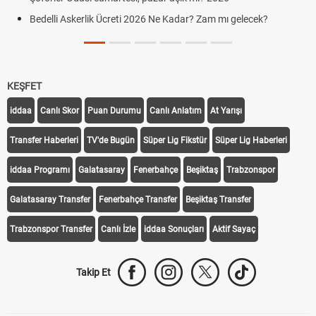
Bedelli Askerlik Ücreti 2026 Ne Kadar? Zam mı gelecek?
KEŞFET
iddaa
Canlı Skor
Puan Durumu
Canlı Anlatım
At Yarışı
Transfer Haberleri
TV'de Bugün
Süper Lig Fikstür
Süper Lig Haberleri
iddaa Programı
Galatasaray
Fenerbahçe
Beşiktaş
Trabzonspor
Galatasaray Transfer
Fenerbahçe Transfer
Beşiktaş Transfer
Trabzonspor Transfer
Canlı İzle
iddaa Sonuçları
Aktif Sayaç
Takip Et