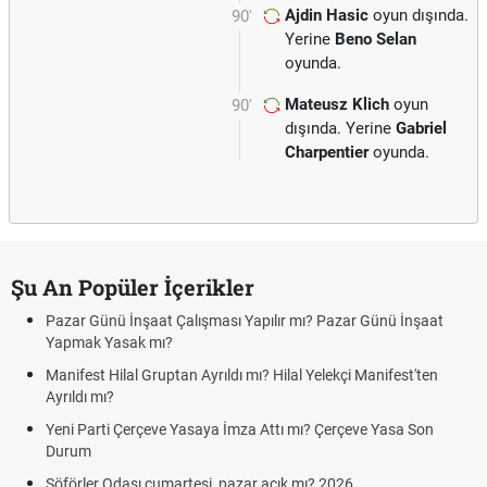
Ajdin Hasic
oyun dışında.
90'
Yerine
Beno Selan
oyunda.
Mateusz Klich
oyun
90'
dışında. Yerine
Gabriel
Charpentier
oyunda.
Şu An Popüler İçerikler
Pazar Günü İnşaat Çalışması Yapılır mı? Pazar Günü İnşaat
Yapmak Yasak mı?
Manifest Hilal Gruptan Ayrıldı mı? Hilal Yelekçi Manifest'ten
Ayrıldı mı?
Yeni Parti Çerçeve Yasaya İmza Attı mı? Çerçeve Yasa Son
Durum
Şöförler Odası cumartesi, pazar açık mı? 2026