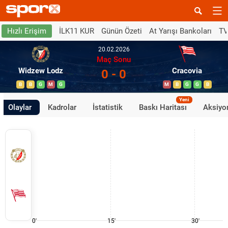
İLK11 KUR
Günün Özeti
At Yarışı Bankoları
TV
Hızlı Erişim
20.02.2026
Maç Sonu
Widzew Lodz
Cracovia
0 - 0
B
B
G
M
G
M
B
G
G
B
Yeni
Olaylar
Kadrolar
İstatistik
Baskı Haritası
Aksiyon
0'
15'
30'