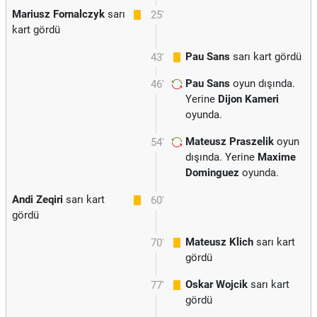
Mariusz Fornalczyk
sarı
25'
kart gördü
Pau Sans
sarı kart gördü
43'
Pau Sans
oyun dışında.
46'
Yerine
Dijon Kameri
oyunda.
Mateusz Praszelik
oyun
54'
dışında. Yerine
Maxime
Dominguez
oyunda.
Andi Zeqiri
sarı kart
60'
gördü
Mateusz Klich
sarı kart
70'
gördü
Oskar Wojcik
sarı kart
77'
gördü