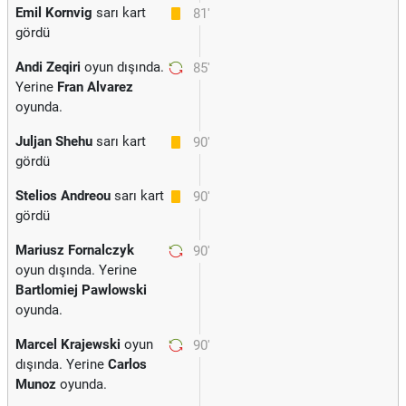
Emil Kornvig
sarı kart
81'
gördü
Andi Zeqiri
oyun dışında.
85'
Yerine
Fran Alvarez
oyunda.
Juljan Shehu
sarı kart
90'
gördü
Stelios Andreou
sarı kart
90'
gördü
Mariusz Fornalczyk
90'
oyun dışında. Yerine
Bartlomiej Pawlowski
oyunda.
Marcel Krajewski
oyun
90'
dışında. Yerine
Carlos
Munoz
oyunda.