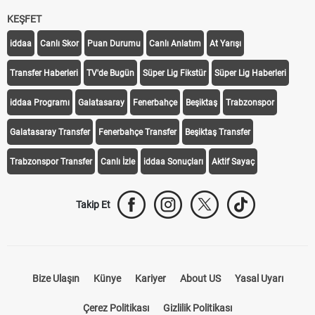
KEŞFET
iddaa
Canlı Skor
Puan Durumu
Canlı Anlatım
At Yarışı
Transfer Haberleri
TV'de Bugün
Süper Lig Fikstür
Süper Lig Haberleri
iddaa Programı
Galatasaray
Fenerbahçe
Beşiktaş
Trabzonspor
Galatasaray Transfer
Fenerbahçe Transfer
Beşiktaş Transfer
Trabzonspor Transfer
Canlı İzle
iddaa Sonuçları
Aktif Sayaç
Takip Et
Bize Ulaşın
Künye
Kariyer
About US
Yasal Uyarı
Çerez Politikası
Gizlilik Politikası