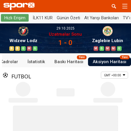
İLK11 KUR
Günün Özeti
At Yarışı Bankoları
TV'
Hızlı Erişim
29.10.2025
Uzatmalar Sonu
Widzew Lodz
Zaglebie Lubin
1 - 0
B
B
G
M
G
M
G
M
M
G
Yeni
Yeni
Kadrolar
İstatistik
Baskı Haritası
Aksiyon Haritası
FUTBOL
GMT +00:00