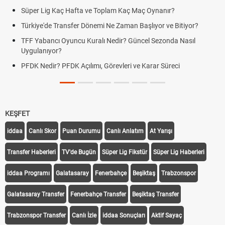
Süper Lig Kaç Hafta ve Toplam Kaç Maç Oynanır?
Türkiye'de Transfer Dönemi Ne Zaman Başlıyor ve Bitiyor?
TFF Yabancı Oyuncu Kuralı Nedir? Güncel Sezonda Nasıl
Uygulanıyor?
PFDK Nedir? PFDK Açılımı, Görevleri ve Karar Süreci
KEŞFET
iddaa
Canlı Skor
Puan Durumu
Canlı Anlatım
At Yarışı
Transfer Haberleri
TV'de Bugün
Süper Lig Fikstür
Süper Lig Haberleri
iddaa Programı
Galatasaray
Fenerbahçe
Beşiktaş
Trabzonspor
Galatasaray Transfer
Fenerbahçe Transfer
Beşiktaş Transfer
Trabzonspor Transfer
Canlı İzle
iddaa Sonuçları
Aktif Sayaç