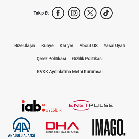
Takip Et
Bize Ulaşın
Künye
Kariyer
About US
Yasal Uyarı
Çerez Politikası
Gizlilik Politikası
KVKK Aydınlatma Metni Kurumsal