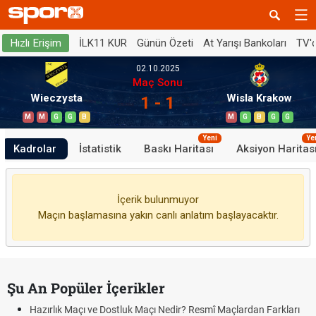
İLK11 KUR
Günün Özeti
At Yarışı Bankoları
TV'
Hızlı Erişim
02.10.2025
Maç Sonu
Wieczysta
Wisla Krakow
1 - 1
M
M
G
G
B
M
G
B
G
G
Yeni
Ye
Kadrolar
İstatistik
Baskı Haritası
Aksiyon Haritas
İçerik bulunmuyor
Maçın başlamasına yakın canlı anlatım başlayacaktır.
Şu An Popüler İçerikler
Hazırlık Maçı ve Dostluk Maçı Nedir? Resmî Maçlardan Farkları