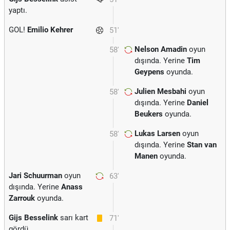
yaptı.
GOL!
Emilio Kehrer
51'
Nelson Amadin
oyun
58'
dışında. Yerine
Tim
Geypens
oyunda.
Julien Mesbahi
oyun
58'
dışında. Yerine
Daniel
Beukers
oyunda.
Lukas Larsen
oyun
58'
dışında. Yerine
Stan van
Manen
oyunda.
Jari Schuurman
oyun
63'
dışında. Yerine
Anass
Zarrouk
oyunda.
Gijs Besselink
sarı kart
71'
gördü