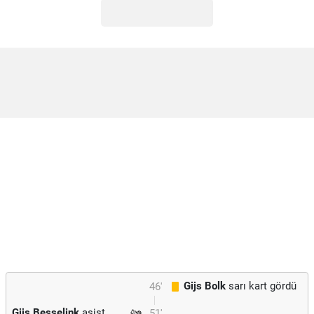
Gijs Bolk
sarı kart gördü
46'
Gijs Besselink
asist
51'