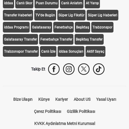
iddaa
Canlı Skor
Puan Durumu
Canlı Anlatım
At Yarışı
Transfer Haberleri
TV'de Bugün
Süper Lig Fikstür
Süper Lig Haberleri
iddaa Programı
Galatasaray
Fenerbahçe
Beşiktaş
Trabzonspor
Galatasaray Transfer
Fenerbahçe Transfer
Beşiktaş Transfer
Trabzonspor Transfer
Canlı İzle
iddaa Sonuçları
Aktif Sayaç
Takip Et
Bize Ulaşın
Künye
Kariyer
About US
Yasal Uyarı
Çerez Politikası
Gizlilik Politikası
KVKK Aydınlatma Metni Kurumsal