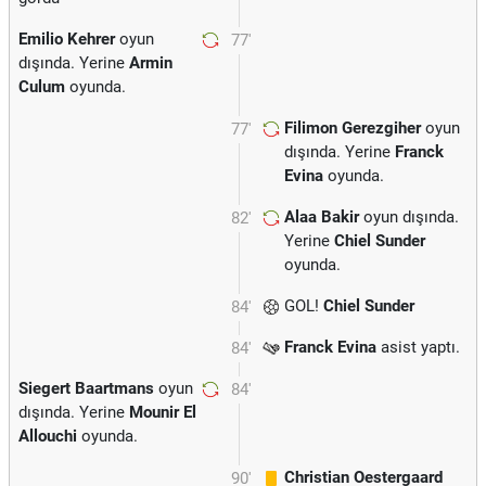
Emilio Kehrer
oyun
77'
dışında. Yerine
Armin
Culum
oyunda.
Filimon Gerezgiher
oyun
77'
dışında. Yerine
Franck
Evina
oyunda.
Alaa Bakir
oyun dışında.
82'
Yerine
Chiel Sunder
oyunda.
GOL!
Chiel Sunder
84'
Franck Evina
asist yaptı.
84'
Siegert Baartmans
oyun
84'
dışında. Yerine
Mounir El
Allouchi
oyunda.
Christian Oestergaard
90'