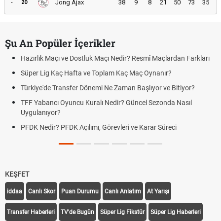
-
Jong Ajax
38
9
8
21
50
73
35
20
Şu An Popüler İçerikler
Hazırlık Maçı ve Dostluk Maçı Nedir? Resmî Maçlardan Farkları
Süper Lig Kaç Hafta ve Toplam Kaç Maç Oynanır?
Türkiye'de Transfer Dönemi Ne Zaman Başlıyor ve Bitiyor?
TFF Yabancı Oyuncu Kuralı Nedir? Güncel Sezonda Nasıl
Uygulanıyor?
PFDK Nedir? PFDK Açılımı, Görevleri ve Karar Süreci
KEŞFET
iddaa
Canlı Skor
Puan Durumu
Canlı Anlatım
At Yarışı
Transfer Haberleri
TV'de Bugün
Süper Lig Fikstür
Süper Lig Haberleri