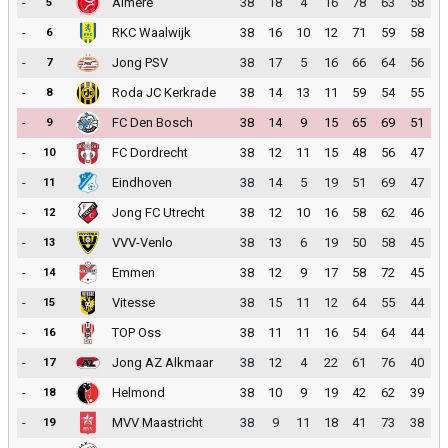
-
Almere
38
18
4
16
78
63
58
5
-
RKC Waalwijk
38
16
10
12
71
59
58
6
-
Jong PSV
38
17
5
16
66
64
56
7
-
Roda JC Kerkrade
38
14
13
11
59
54
55
8
-
FC Den Bosch
38
14
9
15
65
69
51
9
-
FC Dordrecht
38
12
11
15
48
56
47
10
-
Eindhoven
38
14
5
19
51
69
47
11
-
Jong FC Utrecht
38
12
10
16
58
62
46
12
-
VVV-Venlo
38
13
6
19
50
58
45
13
-
Emmen
38
12
9
17
58
72
45
14
-
Vitesse
38
15
11
12
64
55
44
15
-
TOP Oss
38
11
11
16
54
64
44
16
-
Jong AZ Alkmaar
38
12
4
22
61
76
40
17
-
Helmond
38
10
9
19
42
62
39
18
-
MVV Maastricht
38
9
11
18
41
73
38
19