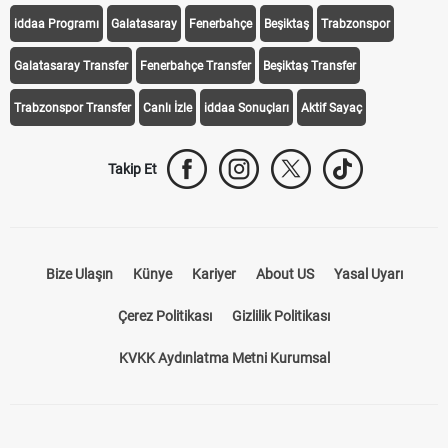
iddaa Programı
Galatasaray
Fenerbahçe
Beşiktaş
Trabzonspor
Galatasaray Transfer
Fenerbahçe Transfer
Beşiktaş Transfer
Trabzonspor Transfer
Canlı İzle
iddaa Sonuçları
Aktif Sayaç
Takip Et
Bize Ulaşın
Künye
Kariyer
About US
Yasal Uyarı
Çerez Politikası
Gizlilik Politikası
KVKK Aydınlatma Metni Kurumsal