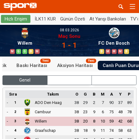
İLK11 KUR
Günün Özeti
At Yarışı Bankoları
TV'
Hızlı Erişim
08.03.2026
Maç Sonu
Willem
FC Den Bosch
1 - 1
M
G
G
B
M
B
M
M
M
B
Yeni
Yeni
stik
Baskı Haritası
Aksiyon Haritası
Canlı Puan Dur
Genel
İç Saha
Dış Saha
Sıra
Takım
O
G
B
M
A
Y
P
-
ADO Den Haag
38
29
2
7
90
37
89
1
-
Cambuur
38
23
9
6
75
48
78
2
-
Willem
38
20
8
10
59
42
68
3
-
Graafschap
38
18
9
11
74
58
63
4